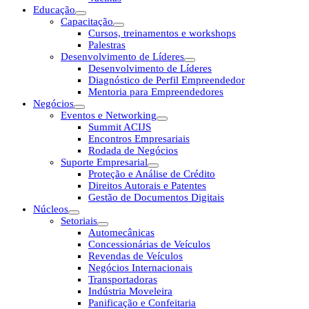
Educação
Capacitação
Cursos, treinamentos e workshops
Palestras
Desenvolvimento de Líderes
Desenvolvimento de Líderes
Diagnóstico de Perfil Empreendedor
Mentoria para Empreendedores
Negócios
Eventos e Networking
Summit ACIJS
Encontros Empresariais
Rodada de Negócios
Suporte Empresarial
Proteção e Análise de Crédito
Direitos Autorais e Patentes
Gestão de Documentos Digitais
Núcleos
Setoriais
Automecânicas
Concessionárias de Veículos
Revendas de Veículos
Negócios Internacionais
Transportadoras
Indústria Moveleira
Panificação e Confeitaria