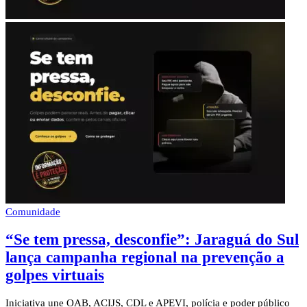
Comunidade
“Se tem pressa, desconfie”: Jaraguá do Sul
lança campanha regional na prevenção a
golpes virtuais
Iniciativa une OAB, ACIJS, CDL e APEVI, polícia e poder público