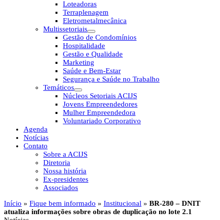
Loteadoras
Terraplenagem
Eletrometalmecânica
Multissetoriais
Gestão de Condomínios
Hospitalidade
Gestão e Qualidade
Marketing
Saúde e Bem-Estar
Segurança e Saúde no Trabalho
Temáticos
Núcleos Setoriais ACIJS
Jovens Empreendedores
Mulher Empreendedora
Voluntariado Corporativo
Agenda
Notícias
Contato
Sobre a ACIJS
Diretoria
Nossa história
Ex-presidentes
Associados
Início
»
Fique bem informado
»
Institucional
»
BR-280 – DNIT
atualiza informações sobre obras de duplicação no lote 2.1