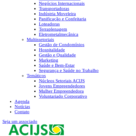
Negócios Internacionais
Transportadoras
Indústria Moveleira
Panificação e Confeitaria
Loteadoras
Terraplenagem
Eletrometalmecânica
Multissetoriais
Gestão de Condomínios
Hospitalidade
Gestão e Qualidade
Marketing
Saúde e Bem-Estar
Segurança e Saúde no Trabalho
Temáticos
Núcleos Setoriais ACIJS
Jovens Empreendedores
Mulher Empreendedora
Voluntariado Corporativo
Agenda
Notícias
Contato
Seja um associado