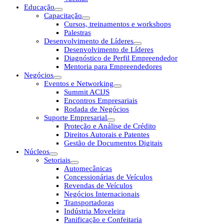
Educação
Capacitação
Cursos, treinamentos e workshops
Palestras
Desenvolvimento de Líderes
Desenvolvimento de Líderes
Diagnóstico de Perfil Empreendedor
Mentoria para Empreendedores
Negócios
Eventos e Networking
Summit ACIJS
Encontros Empresariais
Rodada de Negócios
Suporte Empresarial
Proteção e Análise de Crédito
Direitos Autorais e Patentes
Gestão de Documentos Digitais
Núcleos
Setoriais
Automecânicas
Concessionárias de Veículos
Revendas de Veículos
Negócios Internacionais
Transportadoras
Indústria Moveleira
Panificação e Confeitaria