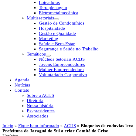
Loteadoras
Terraplenagem
Eletrometalmecânica
Multissetoriais
Gestão de Condomínios
Hospitalidade
Gestão e Qualidade
Marketing
Saúde e Bem-Estar
Segurança e Saúde no Trabalho
Temáticos
Núcleos Setoriais ACIJS
Jovens Empreendedores
Mulher Empreendedora
Voluntariado Corporativo
Agenda
Notícias
Contato
Sobre a ACIJS
Diretoria
Nossa história
Ex-presidentes
Associados
Início
»
Fique bem informado
»
ACIJS
»
Bloqueios de rodovias leva
Prefeitura de Jaraguá do Sul a criar Comitê de Crise