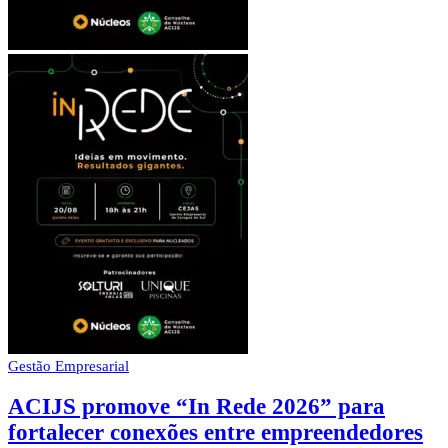
Gestão Empresarial
ACIJS promove “In Rede 2026” para
fortalecer conexões entre empreendedores