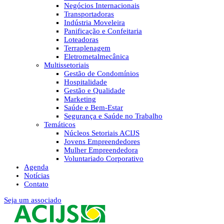
Negócios Internacionais
Transportadoras
Indústria Moveleira
Panificação e Confeitaria
Loteadoras
Terraplenagem
Eletrometalmecânica
Multissetoriais
Gestão de Condomínios
Hospitalidade
Gestão e Qualidade
Marketing
Saúde e Bem-Estar
Segurança e Saúde no Trabalho
Temáticos
Núcleos Setoriais ACIJS
Jovens Empreendedores
Mulher Empreendedora
Voluntariado Corporativo
Agenda
Notícias
Contato
Seja um associado