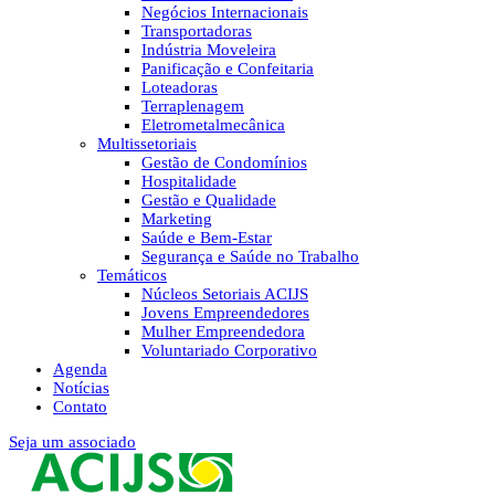
Negócios Internacionais
Transportadoras
Indústria Moveleira
Panificação e Confeitaria
Loteadoras
Terraplenagem
Eletrometalmecânica
Multissetoriais
Gestão de Condomínios
Hospitalidade
Gestão e Qualidade
Marketing
Saúde e Bem-Estar
Segurança e Saúde no Trabalho
Temáticos
Núcleos Setoriais ACIJS
Jovens Empreendedores
Mulher Empreendedora
Voluntariado Corporativo
Agenda
Notícias
Contato
Seja um associado