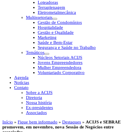
Loteadoras
Terraplenagem
Eletrometalmecânica
Multissetoriais
Gestão de Condomínios
Hospitalidade
Gestão e Qualidade
Marketing
Saúde e Bem-Estar
Segurança e Saúde no Trabalho
Temáticos
Núcleos Setoriais ACIJS
Jovens Empreendedores
Mulher Empreendedora
Voluntariado Corporativo
Agenda
Notícias
Contato
Sobre a ACIJS
Diretoria
Nossa história
Ex-presidentes
Associados
Início
»
Fique bem informado
»
Destaques
»
ACIJS e SEBRAE
promovem, em novembro, nova Sessão de Negócios entre