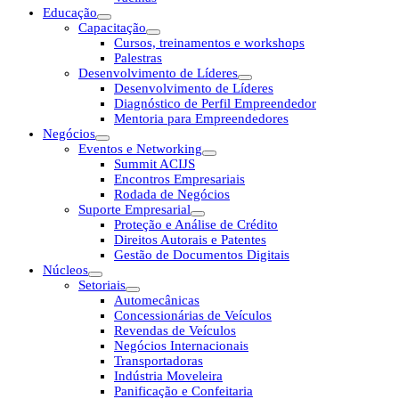
Educação
Capacitação
Cursos, treinamentos e workshops
Palestras
Desenvolvimento de Líderes
Desenvolvimento de Líderes
Diagnóstico de Perfil Empreendedor
Mentoria para Empreendedores
Negócios
Eventos e Networking
Summit ACIJS
Encontros Empresariais
Rodada de Negócios
Suporte Empresarial
Proteção e Análise de Crédito
Direitos Autorais e Patentes
Gestão de Documentos Digitais
Núcleos
Setoriais
Automecânicas
Concessionárias de Veículos
Revendas de Veículos
Negócios Internacionais
Transportadoras
Indústria Moveleira
Panificação e Confeitaria