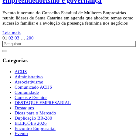
empreendedorismo e governança
Evento itinerante do Conselho Estadual de Mulheres Empresárias
reuniu líderes de Santa Catarina em agenda que abordou temas como
sucessão familiar e a evolução da presença feminina nos negócios
Leia mais
01
02
03
…
200
Categorias
ACIJS
Administrativo
Associativismo
Comunicado ACIJS
Comunidade
Cursos e Eventos
DESTAQUE EMPRESARIAL
Destaques
Dicas para o Mercado
Duplicação BR-280
ELEIÇÕES 2026
Encontro Empresarial
Evento