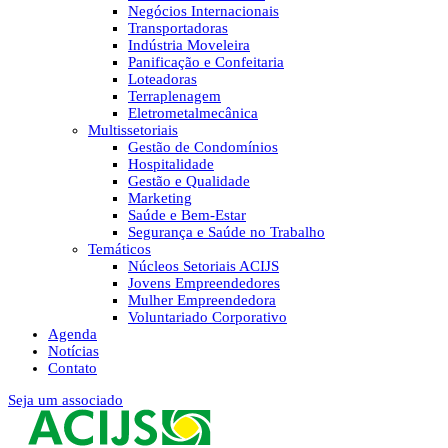
Negócios Internacionais
Transportadoras
Indústria Moveleira
Panificação e Confeitaria
Loteadoras
Terraplenagem
Eletrometalmecânica
Multissetoriais
Gestão de Condomínios
Hospitalidade
Gestão e Qualidade
Marketing
Saúde e Bem-Estar
Segurança e Saúde no Trabalho
Temáticos
Núcleos Setoriais ACIJS
Jovens Empreendedores
Mulher Empreendedora
Voluntariado Corporativo
Agenda
Notícias
Contato
Seja um associado