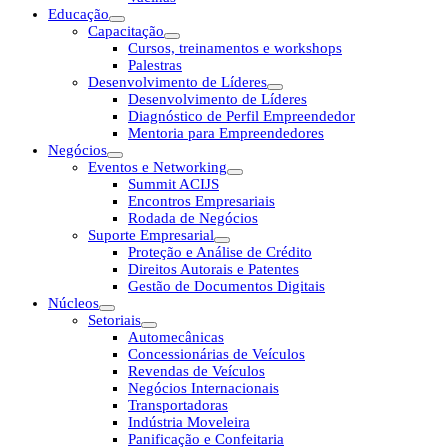
Educação
Capacitação
Cursos, treinamentos e workshops
Palestras
Desenvolvimento de Líderes
Desenvolvimento de Líderes
Diagnóstico de Perfil Empreendedor
Mentoria para Empreendedores
Negócios
Eventos e Networking
Summit ACIJS
Encontros Empresariais
Rodada de Negócios
Suporte Empresarial
Proteção e Análise de Crédito
Direitos Autorais e Patentes
Gestão de Documentos Digitais
Núcleos
Setoriais
Automecânicas
Concessionárias de Veículos
Revendas de Veículos
Negócios Internacionais
Transportadoras
Indústria Moveleira
Panificação e Confeitaria