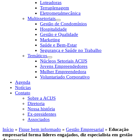
Loteadoras
Terraplenagem
Eletrometalmecânica
Multissetoriais
Gestão de Condomínios
Hospitalidade
Gestão e Qualidade
Marketing
Saúde e Bem-Estar
Segurança e Saúde no Trabalho
Temáticos
Núcleos Setoriais ACIJS
Jovens Empreendedores
Mulher Empreendedora
Voluntariado Corporativo
Agenda
Notícias
Contato
Sobre a ACIJS
Diretoria
Nossa história
Ex-presidentes
Associados
Início
»
Fique bem informado
»
Gestão Empresarial
»
Educação
empresarial forma líderes engajados, diz especialista em gestão