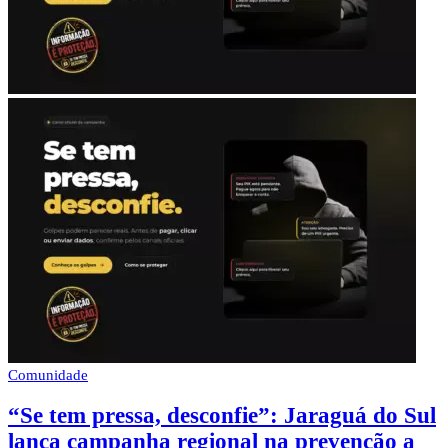
Comunidade
“Se tem pressa, desconfie”: Jaraguá do Sul
lança campanha regional na prevenção a