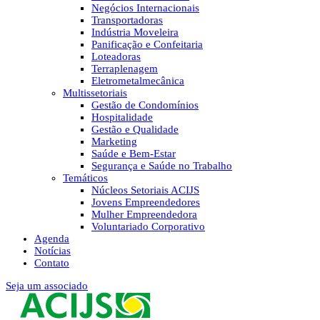
Negócios Internacionais
Transportadoras
Indústria Moveleira
Panificação e Confeitaria
Loteadoras
Terraplenagem
Eletrometalmecânica
Multissetoriais
Gestão de Condomínios
Hospitalidade
Gestão e Qualidade
Marketing
Saúde e Bem-Estar
Segurança e Saúde no Trabalho
Temáticos
Núcleos Setoriais ACIJS
Jovens Empreendedores
Mulher Empreendedora
Voluntariado Corporativo
Agenda
Notícias
Contato
Seja um associado