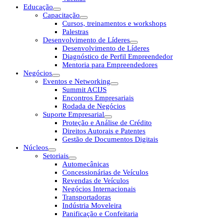
Educação
Capacitação
Cursos, treinamentos e workshops
Palestras
Desenvolvimento de Líderes
Desenvolvimento de Líderes
Diagnóstico de Perfil Empreendedor
Mentoria para Empreendedores
Negócios
Eventos e Networking
Summit ACIJS
Encontros Empresariais
Rodada de Negócios
Suporte Empresarial
Proteção e Análise de Crédito
Direitos Autorais e Patentes
Gestão de Documentos Digitais
Núcleos
Setoriais
Automecânicas
Concessionárias de Veículos
Revendas de Veículos
Negócios Internacionais
Transportadoras
Indústria Moveleira
Panificação e Confeitaria