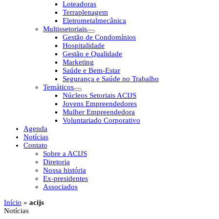
Loteadoras
Terraplenagem
Eletrometalmecânica
Multissetoriais
Gestão de Condomínios
Hospitalidade
Gestão e Qualidade
Marketing
Saúde e Bem-Estar
Segurança e Saúde no Trabalho
Temáticos
Núcleos Setoriais ACIJS
Jovens Empreendedores
Mulher Empreendedora
Voluntariado Corporativo
Agenda
Notícias
Contato
Sobre a ACIJS
Diretoria
Nossa história
Ex-presidentes
Associados
Início
»
acijs
Notícias