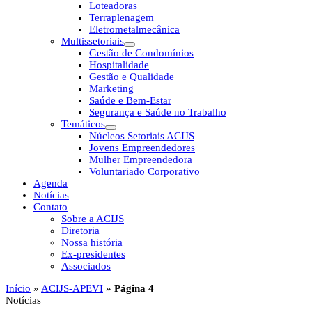
Loteadoras
Terraplenagem
Eletrometalmecânica
Multissetoriais
Gestão de Condomínios
Hospitalidade
Gestão e Qualidade
Marketing
Saúde e Bem-Estar
Segurança e Saúde no Trabalho
Temáticos
Núcleos Setoriais ACIJS
Jovens Empreendedores
Mulher Empreendedora
Voluntariado Corporativo
Agenda
Notícias
Contato
Sobre a ACIJS
Diretoria
Nossa história
Ex-presidentes
Associados
Início
»
ACIJS-APEVI
»
Página 4
Notícias