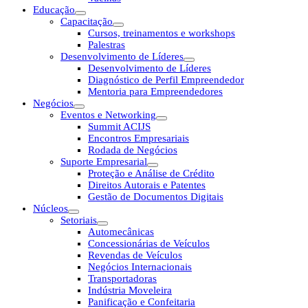
Educação
Capacitação
Cursos, treinamentos e workshops
Palestras
Desenvolvimento de Líderes
Desenvolvimento de Líderes
Diagnóstico de Perfil Empreendedor
Mentoria para Empreendedores
Negócios
Eventos e Networking
Summit ACIJS
Encontros Empresariais
Rodada de Negócios
Suporte Empresarial
Proteção e Análise de Crédito
Direitos Autorais e Patentes
Gestão de Documentos Digitais
Núcleos
Setoriais
Automecânicas
Concessionárias de Veículos
Revendas de Veículos
Negócios Internacionais
Transportadoras
Indústria Moveleira
Panificação e Confeitaria