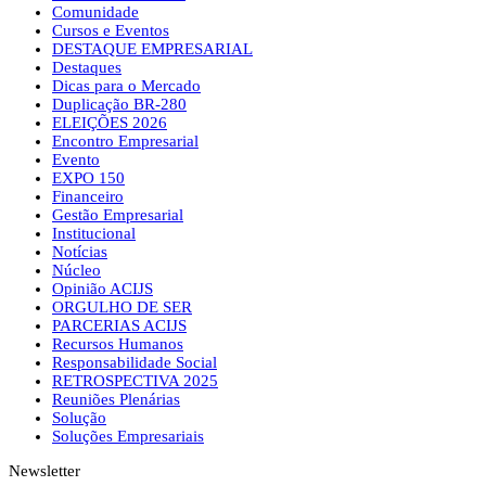
Comunidade
Cursos e Eventos
DESTAQUE EMPRESARIAL
Destaques
Dicas para o Mercado
Duplicação BR-280
ELEIÇÕES 2026
Encontro Empresarial
Evento
EXPO 150
Financeiro
Gestão Empresarial
Institucional
Notícias
Núcleo
Opinião ACIJS
ORGULHO DE SER
PARCERIAS ACIJS
Recursos Humanos
Responsabilidade Social
RETROSPECTIVA 2025
Reuniões Plenárias
Solução
Soluções Empresariais
Newsletter