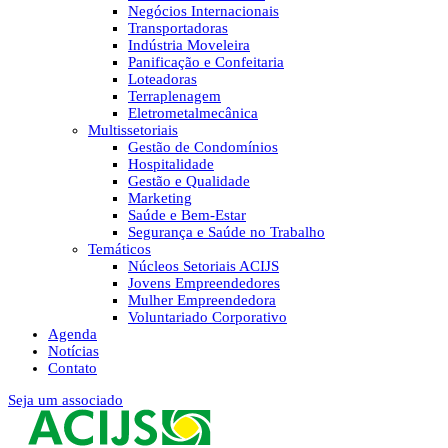
Negócios Internacionais
Transportadoras
Indústria Moveleira
Panificação e Confeitaria
Loteadoras
Terraplenagem
Eletrometalmecânica
Multissetoriais
Gestão de Condomínios
Hospitalidade
Gestão e Qualidade
Marketing
Saúde e Bem-Estar
Segurança e Saúde no Trabalho
Temáticos
Núcleos Setoriais ACIJS
Jovens Empreendedores
Mulher Empreendedora
Voluntariado Corporativo
Agenda
Notícias
Contato
Seja um associado