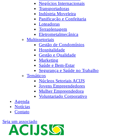
Negócios Internacionais
Transportadoras
Indústria Moveleira
Panificação e Confeitaria
Loteadoras
Terraplenagem
Eletrometalmecânica
Multissetoriais
Gestão de Condomínios
Hospitalidade
Gestão e Qualidade
Marketing
Saúde e Bem-Estar
Segurança e Saúde no Trabalho
Temáticos
Núcleos Setoriais ACIJS
Jovens Empreendedores
Mulher Empreendedora
Voluntariado Corporativo
Agenda
Notícias
Contato
Seja um associado