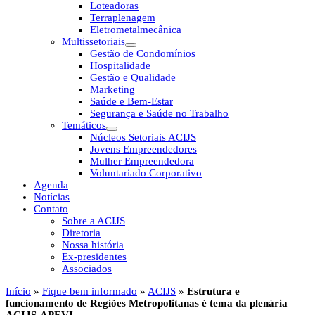
Loteadoras
Terraplenagem
Eletrometalmecânica
Multissetoriais
Gestão de Condomínios
Hospitalidade
Gestão e Qualidade
Marketing
Saúde e Bem-Estar
Segurança e Saúde no Trabalho
Temáticos
Núcleos Setoriais ACIJS
Jovens Empreendedores
Mulher Empreendedora
Voluntariado Corporativo
Agenda
Notícias
Contato
Sobre a ACIJS
Diretoria
Nossa história
Ex-presidentes
Associados
Início
»
Fique bem informado
»
ACIJS
»
Estrutura e
funcionamento de Regiões Metropolitanas é tema da plenária