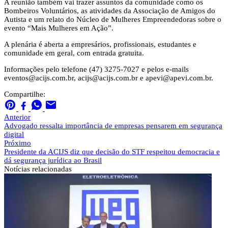
A reunião também vai trazer assuntos da comunidade como os
Bombeiros Voluntários, as atividades da Associação de Amigos do
Autista e um relato do Núcleo de Mulheres Empreendedoras sobre o
evento “Mais Mulheres em Ação”.
A plenária é aberta a empresários, profissionais, estudantes e
comunidade em geral, com entrada gratuita.
Informações pelo telefone (47) 3275-7027 e pelos e-mails
eventos@acijs.com.br
,
acijs@acijs.com.br
e
apevi@apevi.com.br
.
Compartilhe:
Anterior
Advogado ressalta importância de empresas pensarem em segurança
digital
Próximo
Presidente da ACIJS diz que decisão do STF respeitou democracia e
dá segurança jurídica ao Brasil
Notícias
relacionadas