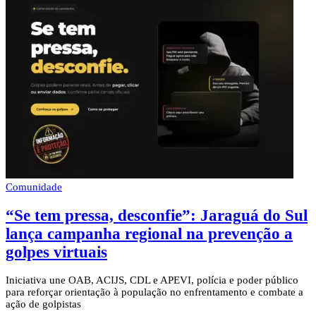
Comunidade
“Se tem pressa, desconfie”: Jaraguá do Sul
lança campanha regional na prevenção a
golpes virtuais
Iniciativa une OAB, ACIJS, CDL e APEVI, polícia e poder público
para reforçar orientação à população no enfrentamento e combate a
ação de golpistas