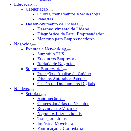
Educação
Capacitação
Cursos, treinamentos e workshops
Palestras
Desenvolvimento de Líderes
Desenvolvimento de Líderes
Diagnóstico de Perfil Empreendedor
Mentoria para Empreendedores
Negócios
Eventos e Networking
Summit ACIJS
Encontros Empresariais
Rodada de Negócios
Suporte Empresarial
Proteção e Análise de Crédito
Direitos Autorais e Patentes
Gestão de Documentos Digitais
Núcleos
Setoriais
Automecânicas
Concessionárias de Veículos
Revendas de Veículos
Negócios Internacionais
Transportadoras
Indústria Moveleira
Panificação e Confeitaria