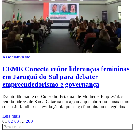
Associativismo
CEME Conecta reúne lideranças femininas
em Jaraguá do Sul para debater
empreendedorismo e governança
Evento itinerante do Conselho Estadual de Mulheres Empresárias
reuniu líderes de Santa Catarina em agenda que abordou temas como
sucessão familiar e a evolução da presença feminina nos negócios
Leia mais
01
02
03
…
200