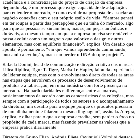
acadêmica e a concretização do projeto de criação da empresa.
Segundo ela, é um processo que exige capacidade de adaptação,
para entender o mercado, e como evoluir na proposta de associar ao
negócio conexões com o seu próprio estilo de vida. “Sempre pensei
em ter roupas a partir das percepções que eu tinha do mercado, algo
para que as pessoas se sintam bem, mas sejam peças autênticas e
duráveis, ao mesmo tempo em que a empresa precisa ser rentável e
possa evoluir como um negócio que valorize o design e outros
elementos, mas com equilíbrio financeiro”, explica. Um desafio que,
aponta, é permanente, “em que vamos aprendendo caminhando,
buscando a evolução, mas sem perder o DNA do que projetei”.
Rafaela Donini, head de comunicação e direção criativa das marcas
Lilica Ripilica, Tigor T. Tigre, Marisol e Hapier, falou da experiência
de liderar equipes, mas com o envolvimento direto de todas as áreas
nas etapas que envolvem os processos de desenvolvimento de
produtos e a fabricação, em uma indústria com forte presença no
mercado. “Há particularidades e diferenças entre as marcas,
posicionamentos de acordo com as características das coleções, mas
sempre com a participação de todos os setores e o acompanhamento
da diretoria, um desafio para a equipe porque os produtos precisam
de um alinhamento e falarem a mesma linguagem”, assinala. A regra,
explica, é olhar para o que a empresa acredita, sem perder o foco no
propósito de cada marca, mas fazendo prevalecer os valores que a
empresa pratica diariamente.
Diretora do Grupo Elian, Andreia Eliete Caviguioli Voltolini destaca