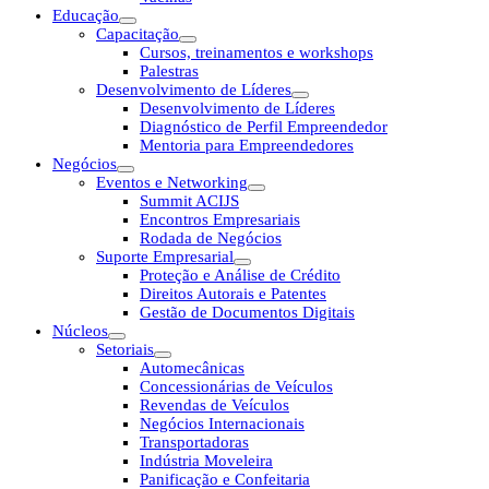
Educação
Capacitação
Cursos, treinamentos e workshops
Palestras
Desenvolvimento de Líderes
Desenvolvimento de Líderes
Diagnóstico de Perfil Empreendedor
Mentoria para Empreendedores
Negócios
Eventos e Networking
Summit ACIJS
Encontros Empresariais
Rodada de Negócios
Suporte Empresarial
Proteção e Análise de Crédito
Direitos Autorais e Patentes
Gestão de Documentos Digitais
Núcleos
Setoriais
Automecânicas
Concessionárias de Veículos
Revendas de Veículos
Negócios Internacionais
Transportadoras
Indústria Moveleira
Panificação e Confeitaria