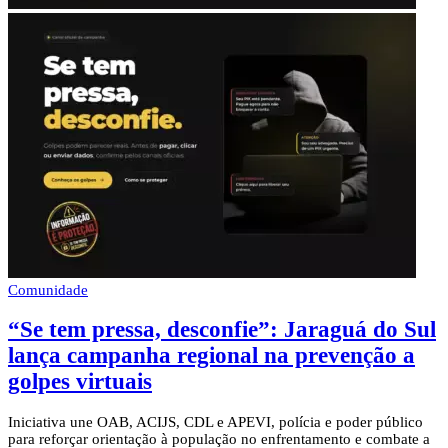
Comunidade
“Se tem pressa, desconfie”: Jaraguá do Sul
lança campanha regional na prevenção a
golpes virtuais
Iniciativa une OAB, ACIJS, CDL e APEVI, polícia e poder público
para reforçar orientação à população no enfrentamento e combate a