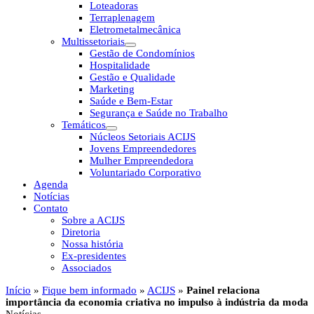
Loteadoras
Terraplenagem
Eletrometalmecânica
Multissetoriais
Gestão de Condomínios
Hospitalidade
Gestão e Qualidade
Marketing
Saúde e Bem-Estar
Segurança e Saúde no Trabalho
Temáticos
Núcleos Setoriais ACIJS
Jovens Empreendedores
Mulher Empreendedora
Voluntariado Corporativo
Agenda
Notícias
Contato
Sobre a ACIJS
Diretoria
Nossa história
Ex-presidentes
Associados
Início
»
Fique bem informado
»
ACIJS
»
Painel relaciona
importância da economia criativa no impulso à indústria da moda