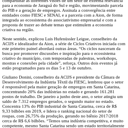
compartilhar as diferentes visões de um setor de extrema relevância
para a economia de Jaraguá do Sul e região, movimentando parcela
do PIB e a geração de empregos. Assinala a convergência entre
entidades como FIESC e SENAI, e a parceria com a Aion, de forma
integrada ao ecossistema do associativismo empresarial e com a
proposta de trazer ao debate temas que estimulem a economia
criativa na região.
Neste sentido, explicou Luis Hufenüssler Leigue, conselheiro da
ACIJS e idealizador da Aion, a série de Ciclos Criativos iniciada com
este primeiro painel abordará outras áreas. “Os ciclos nasceram da
busca por promover discussões e inspiração para o ecossistema
criativo do município, com temporadas de palestras, workshops,
mostras e conexões pela cidade”, reforça. Outros dois eventos já
estão programados para os dias 5 e 13 de outubro.
Giuliano Donini, conselheiro da ACIJS e presidente da Câmara de
Desenvolvimento da Indústria Têxtil da FIESC, lembrou que o setor
é responsável pela maior geração de empregos em Santa Catarina,
concentrando 20% das indústrias no estado e gerando 161.281
postos de trabalho. De janeiro a junho deste ano, o setor atingiu um
saldo de 7.312 empregos gerados, o segundo maior no estado.
Concentra 13% do PIB industrial de Santa Catarina, cerca de R$
9,33 bilhões em 2019, e lidera o ranking nacional do setor de
roupas, com 26,75% da produção, gerando no biênio 2017/2018
cerca de R$ 6,6 bilhões. “Temos uma indústria competitiva, e muito
competente, mesmo Santa Catarina sendo um estado territorialmente