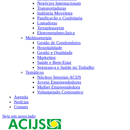
Negócios Internacionais
Transportadoras
Indústria Moveleira
Panificação e Confeitaria
Loteadoras
Terraplenagem
Eletrometalmecânica
Multissetoriais
Gestão de Condomínios
Hospitalidade
Gestão e Qualidade
Marketing
Saúde e Bem-Estar
Segurança e Saúde no Trabalho
Temáticos
Núcleos Setoriais ACIJS
Jovens Empreendedores
Mulher Empreendedora
Voluntariado Corporativo
Agenda
Notícias
Contato
Seja um associado