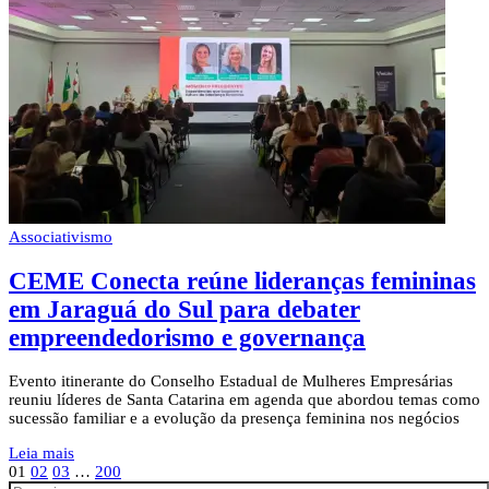
Associativismo
CEME Conecta reúne lideranças femininas
em Jaraguá do Sul para debater
empreendedorismo e governança
Evento itinerante do Conselho Estadual de Mulheres Empresárias
reuniu líderes de Santa Catarina em agenda que abordou temas como
sucessão familiar e a evolução da presença feminina nos negócios
Leia mais
01
02
03
…
200