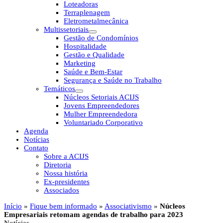
Loteadoras
Terraplenagem
Eletrometalmecânica
Multissetoriais
Gestão de Condomínios
Hospitalidade
Gestão e Qualidade
Marketing
Saúde e Bem-Estar
Segurança e Saúde no Trabalho
Temáticos
Núcleos Setoriais ACIJS
Jovens Empreendedores
Mulher Empreendedora
Voluntariado Corporativo
Agenda
Notícias
Contato
Sobre a ACIJS
Diretoria
Nossa história
Ex-presidentes
Associados
Início
»
Fique bem informado
»
Associativismo
»
Núcleos
Empresariais retomam agendas de trabalho para 2023