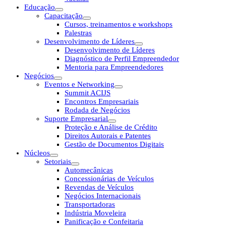
Educação
Capacitação
Cursos, treinamentos e workshops
Palestras
Desenvolvimento de Líderes
Desenvolvimento de Líderes
Diagnóstico de Perfil Empreendedor
Mentoria para Empreendedores
Negócios
Eventos e Networking
Summit ACIJS
Encontros Empresariais
Rodada de Negócios
Suporte Empresarial
Proteção e Análise de Crédito
Direitos Autorais e Patentes
Gestão de Documentos Digitais
Núcleos
Setoriais
Automecânicas
Concessionárias de Veículos
Revendas de Veículos
Negócios Internacionais
Transportadoras
Indústria Moveleira
Panificação e Confeitaria