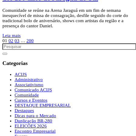
Comunidade se reúne na Arena Jaraguá em um fim de semana
inesquecível de missa de consagração, desfile seguido do corte do
tradicional bolo de aniversário, shows com artistas da região e a
presença do cantor Daniel.
Leia mais
01
02
03
…
200
Categorias
ACIJS
Administrativo
Associativismo
Comunicado ACIJS
Comunidade
Cursos e Eventos
DESTAQUE EMPRESARIAL
Destaques
Dicas para o Mercado
Duplicação BR-280
ELEIÇÕES 2026
Encontro Empresarial