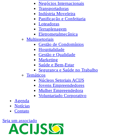
Negócios Internacionais
Transportadoras
Indústria Moveleira
Panificação e Confeitaria
Loteadoras
Terraplenagem
Eletrometalmecânica
Multissetoriais
Gestão de Condomínios
Hospitalidade
Gestão e Qualidade
Marketing
Saúde e Bem-Estar
Segurança e Saúde no Trabalho
Temáticos
Núcleos Setoriais ACIJS
Jovens Empreendedores
Mulher Empreendedora
Voluntariado Corporativo
Agenda
Notícias
Contato
Seja um associado