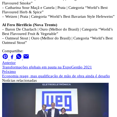
Flavoured Smoke”
– Catharina Sour Maçã e Canela | Prata | Categoria “World’s Best
Flavoured Herb & Spice”
– Weizen | Prata | Categoria “World’s Best Bavarian Style Hefeweiss”
Al Fero Birrificio (Nova Trento)
– Baron De Charlach | Ouro (Melhor do Brasil) | Categoria “World’s
Best Flavoured Fruit & Vegetable”
– Oatmeal Stout | Ouro (Melhor do Brasil) | Categoria “World’s Best
Oatmeal Stout”
Compartilhe:
Anterior
Transformações globais em pauta na ExpoGestão 2021
Próximo
Economia reage, mas qualificação de mão de obra ainda é desafio
Notícias
relacionadas