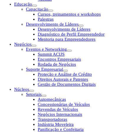
Educação
Capacitação
Cursos, treinamentos e workshops
Palestras
Desenvolvimento de Líderes
Desenvolvimento de Líderes
Diagnóstico de Perfil Empreendedor
Mentoria para Empreendedores
Negócios
Eventos e Networking
Summit ACIJS
Encontros Empresariais
Rodada de Negócios
Suporte Empresarial
Proteção e Análise de Crédito
Direitos Autorais e Patentes
Gestão de Documentos Digitais
Núcleos
Setoriais
Automecânicas
Concessionárias de Veículos
Revendas de Veículos
Negócios Internacionais
Transportadoras
Indústria Moveleira
Panificação e Confeitaria