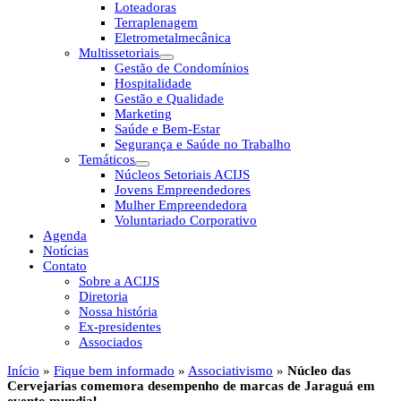
Loteadoras
Terraplenagem
Eletrometalmecânica
Multissetoriais
Gestão de Condomínios
Hospitalidade
Gestão e Qualidade
Marketing
Saúde e Bem-Estar
Segurança e Saúde no Trabalho
Temáticos
Núcleos Setoriais ACIJS
Jovens Empreendedores
Mulher Empreendedora
Voluntariado Corporativo
Agenda
Notícias
Contato
Sobre a ACIJS
Diretoria
Nossa história
Ex-presidentes
Associados
Início
»
Fique bem informado
»
Associativismo
»
Núcleo das
Cervejarias comemora desempenho de marcas de Jaraguá em