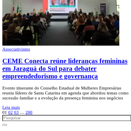
Associativismo
CEME Conecta reúne lideranças femininas
em Jaraguá do Sul para debater
empreendedorismo e governança
Evento itinerante do Conselho Estadual de Mulheres Empresárias
reuniu líderes de Santa Catarina em agenda que abordou temas como
sucessão familiar e a evolução da presença feminina nos negócios
Leia mais
01
02
03
…
200