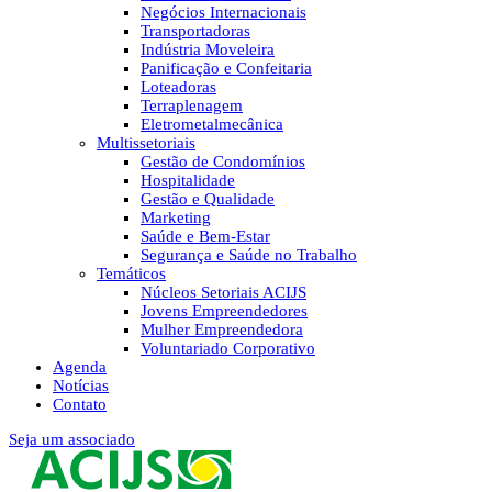
Negócios Internacionais
Transportadoras
Indústria Moveleira
Panificação e Confeitaria
Loteadoras
Terraplenagem
Eletrometalmecânica
Multissetoriais
Gestão de Condomínios
Hospitalidade
Gestão e Qualidade
Marketing
Saúde e Bem-Estar
Segurança e Saúde no Trabalho
Temáticos
Núcleos Setoriais ACIJS
Jovens Empreendedores
Mulher Empreendedora
Voluntariado Corporativo
Agenda
Notícias
Contato
Seja um associado