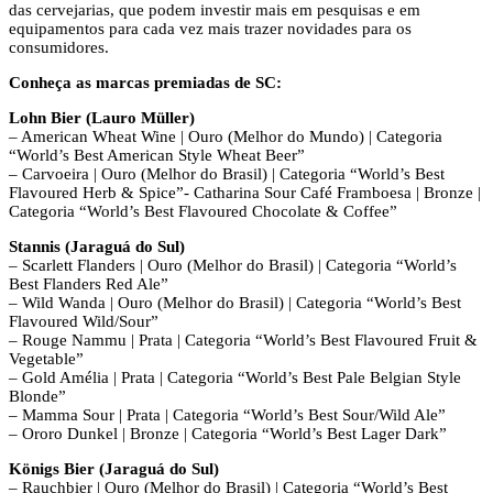
das cervejarias, que podem investir mais em pesquisas e em
equipamentos para cada vez mais trazer novidades para os
consumidores.
Conheça as marcas premiadas de SC:
Lohn Bier (Lauro Müller)
– American Wheat Wine | Ouro (Melhor do Mundo) | Categoria
“World’s Best American Style Wheat Beer”
– Carvoeira | Ouro (Melhor do Brasil) | Categoria “World’s Best
Flavoured Herb & Spice”- Catharina Sour Café Framboesa | Bronze |
Categoria “World’s Best Flavoured Chocolate & Coffee”
Stannis (Jaraguá do Sul)
– Scarlett Flanders | Ouro (Melhor do Brasil) | Categoria “World’s
Best Flanders Red Ale”
– Wild Wanda | Ouro (Melhor do Brasil) | Categoria “World’s Best
Flavoured Wild/Sour”
– Rouge Nammu | Prata | Categoria “World’s Best Flavoured Fruit &
Vegetable”
– Gold Amélia | Prata | Categoria “World’s Best Pale Belgian Style
Blonde”
– Mamma Sour | Prata | Categoria “World’s Best Sour/Wild Ale”
– Ororo Dunkel | Bronze | Categoria “World’s Best Lager Dark”
Königs Bier (Jaraguá do Sul)
– Rauchbier | Ouro (Melhor do Brasil) | Categoria “World’s Best