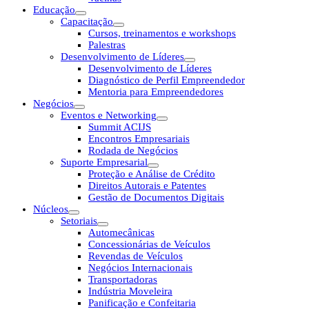
Educação
Capacitação
Cursos, treinamentos e workshops
Palestras
Desenvolvimento de Líderes
Desenvolvimento de Líderes
Diagnóstico de Perfil Empreendedor
Mentoria para Empreendedores
Negócios
Eventos e Networking
Summit ACIJS
Encontros Empresariais
Rodada de Negócios
Suporte Empresarial
Proteção e Análise de Crédito
Direitos Autorais e Patentes
Gestão de Documentos Digitais
Núcleos
Setoriais
Automecânicas
Concessionárias de Veículos
Revendas de Veículos
Negócios Internacionais
Transportadoras
Indústria Moveleira
Panificação e Confeitaria