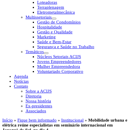
Loteadoras
Terraplenagem
Eletrometalmecânica
Multissetoriais
Gestão de Condomínios
Hospitalidade
Gestão e Qualidade
Marketing
Saúde e Bem-Estar
Segurança e Saúde no Trabalho
Temáticos
Núcleos Setoriais ACIJS
Jovens Empreendedores
Mulher Empreendedora
Voluntariado Corporativo
Agenda
Notícias
Contato
Sobre a ACIJS
Diretoria
Nossa história
Ex-presidentes
Associados
Início
»
Fique bem informado
»
Institucional
»
Mobilidade urbana e
elétrica reúne especialistas em seminário internacional em