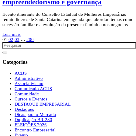
empreendedorismo e governança
Evento itinerante do Conselho Estadual de Mulheres Empresárias
reuniu líderes de Santa Catarina em agenda que abordou temas como
sucessão familiar e a evolução da presença feminina nos negócios
Leia mais
01
02
03
…
200
Categorias
ACIJS
Administrativo
Associativismo
Comunicado ACIJS
Comunidade
Cursos e Eventos
DESTAQUE EMPRESARIAL
Destaques
Dicas para o Mercado
Duplicação BR-280
ELEIÇÕES 2026
Encontro Empresarial
Evento