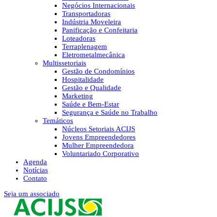
Negócios Internacionais
Transportadoras
Indústria Moveleira
Panificação e Confeitaria
Loteadoras
Terraplenagem
Eletrometalmecânica
Multissetoriais
Gestão de Condomínios
Hospitalidade
Gestão e Qualidade
Marketing
Saúde e Bem-Estar
Segurança e Saúde no Trabalho
Temáticos
Núcleos Setoriais ACIJS
Jovens Empreendedores
Mulher Empreendedora
Voluntariado Corporativo
Agenda
Notícias
Contato
Seja um associado