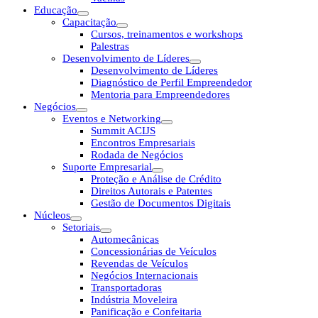
Educação
Capacitação
Cursos, treinamentos e workshops
Palestras
Desenvolvimento de Líderes
Desenvolvimento de Líderes
Diagnóstico de Perfil Empreendedor
Mentoria para Empreendedores
Negócios
Eventos e Networking
Summit ACIJS
Encontros Empresariais
Rodada de Negócios
Suporte Empresarial
Proteção e Análise de Crédito
Direitos Autorais e Patentes
Gestão de Documentos Digitais
Núcleos
Setoriais
Automecânicas
Concessionárias de Veículos
Revendas de Veículos
Negócios Internacionais
Transportadoras
Indústria Moveleira
Panificação e Confeitaria