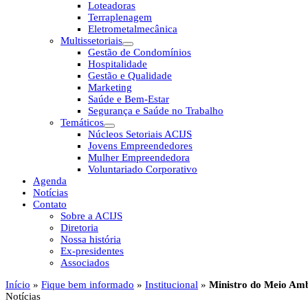
Loteadoras
Terraplenagem
Eletrometalmecânica
Multissetoriais
Gestão de Condomínios
Hospitalidade
Gestão e Qualidade
Marketing
Saúde e Bem-Estar
Segurança e Saúde no Trabalho
Temáticos
Núcleos Setoriais ACIJS
Jovens Empreendedores
Mulher Empreendedora
Voluntariado Corporativo
Agenda
Notícias
Contato
Sobre a ACIJS
Diretoria
Nossa história
Ex-presidentes
Associados
Início
»
Fique bem informado
»
Institucional
»
Ministro do Meio Ambi
Notícias