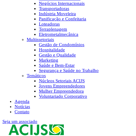
Negócios Internacionais
Transportadoras
Indústria Moveleira
Panificação e Confeitaria
Loteadoras
Terraplenagem
Eletrometalmecânica
Multissetoriais
Gestão de Condomínios
Hospitalidade
Gestão e Qualidade
Marketing
Saúde e Bem-Estar
Segurança e Saúde no Trabalho
Temáticos
Núcleos Setoriais ACIJS
Jovens Empreendedores
Mulher Empreendedora
Voluntariado Corporativo
Agenda
Notícias
Contato
Seja um associado