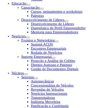
Educação
Capacitação
Cursos, treinamentos e workshops
Palestras
Desenvolvimento de Líderes
Desenvolvimento de Líderes
Diagnóstico de Perfil Empreendedor
Mentoria para Empreendedores
Negócios
Eventos e Networking
Summit ACIJS
Encontros Empresariais
Rodada de Negócios
Suporte Empresarial
Proteção e Análise de Crédito
Direitos Autorais e Patentes
Gestão de Documentos Digitais
Núcleos
Setoriais
Automecânicas
Concessionárias de Veículos
Revendas de Veículos
Negócios Internacionais
Transportadoras
Indústria Moveleira
Panificação e Confeitaria