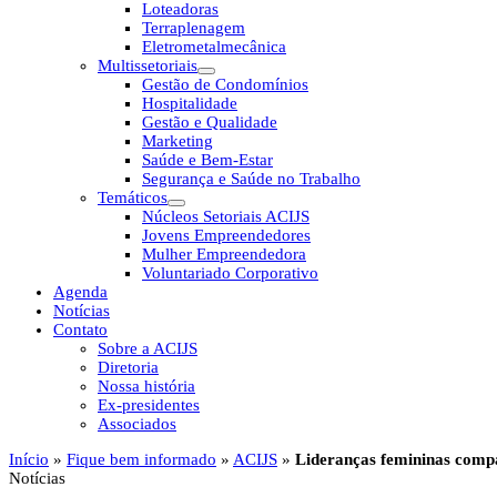
Loteadoras
Terraplenagem
Eletrometalmecânica
Multissetoriais
Gestão de Condomínios
Hospitalidade
Gestão e Qualidade
Marketing
Saúde e Bem-Estar
Segurança e Saúde no Trabalho
Temáticos
Núcleos Setoriais ACIJS
Jovens Empreendedores
Mulher Empreendedora
Voluntariado Corporativo
Agenda
Notícias
Contato
Sobre a ACIJS
Diretoria
Nossa história
Ex-presidentes
Associados
Início
»
Fique bem informado
»
ACIJS
»
Lideranças femininas compa
Notícias