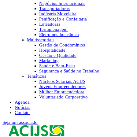
Negócios Internacionais
Transportadoras
Indústria Moveleira
Panificação e Confeitaria
Loteadoras
Terraplenagem
Eletrometalmecânica
Multissetoriais
Gestão de Condomínios
Hospitalidade
Gestão e Qualidade
Marketing
Saúde e Bem-Estar
Segurança e Saúde no Trabalho
Temáticos
Núcleos Setoriais ACIJS
Jovens Empreendedores
Mulher Empreendedora
Voluntariado Corporativo
Agenda
Notícias
Contato
Seja um associado