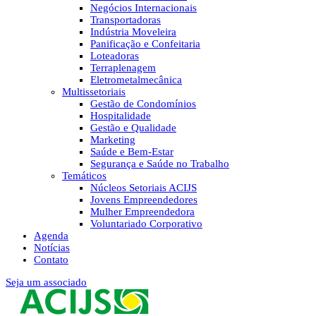
Negócios Internacionais
Transportadoras
Indústria Moveleira
Panificação e Confeitaria
Loteadoras
Terraplenagem
Eletrometalmecânica
Multissetoriais
Gestão de Condomínios
Hospitalidade
Gestão e Qualidade
Marketing
Saúde e Bem-Estar
Segurança e Saúde no Trabalho
Temáticos
Núcleos Setoriais ACIJS
Jovens Empreendedores
Mulher Empreendedora
Voluntariado Corporativo
Agenda
Notícias
Contato
Seja um associado