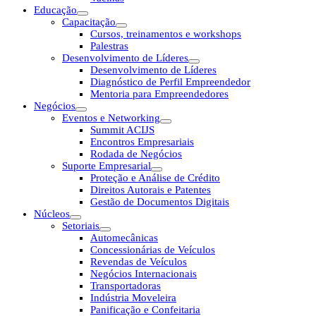
Educação
Capacitação
Cursos, treinamentos e workshops
Palestras
Desenvolvimento de Líderes
Desenvolvimento de Líderes
Diagnóstico de Perfil Empreendedor
Mentoria para Empreendedores
Negócios
Eventos e Networking
Summit ACIJS
Encontros Empresariais
Rodada de Negócios
Suporte Empresarial
Proteção e Análise de Crédito
Direitos Autorais e Patentes
Gestão de Documentos Digitais
Núcleos
Setoriais
Automecânicas
Concessionárias de Veículos
Revendas de Veículos
Negócios Internacionais
Transportadoras
Indústria Moveleira
Panificação e Confeitaria