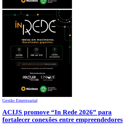
Gestão Empresarial
ACIJS promove “In Rede 2026” para
fortalecer conexões entre empreendedores