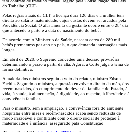
têm contrato de trabalho formal, regido pela Consolidação das Leis
do Trabalho (CLT).
Pelas regras atuais da CLT, a licença dura 120 dias e a mulher tem
direito ao salário-maternidade, cujos custos devem ser arcados pela
Previdência Social. O afastamento da gestante ocorre entre o 28º dia
que antecede o parto e a data de nascimento do bebê.
De acordo com o Ministério da Saúde, nascem cerca de 280 mil
bebês prematuros por ano no país, o que demanda internações mais
longas.
Em abril de 2020, o Supremo concedeu uma decisão provisória
determinando o prazo a partir da alta. Agora, a Corte julga o tema de
forma definitiva.
A maioria dos ministros seguiu o voto do relator, ministro Edson
Fachin. Segundo o ministro, a questão envolve o direito da mão, dos
recém-nascidos, do cumprimento do dever da família e do Estado, à
vida, à saúde, à alimentação, à dignidade, ao respeito, à liberdade e à
convivência familiar.
Para o ministro, sem a ampliação, a convivência fora do ambiente
hospitalar entre mães e recém-nascidos acaba sendo reduzida de
modo irrazoável e conflitante com o direito social de proteção à
maternidade e à infância, assegurado pala Constituição.