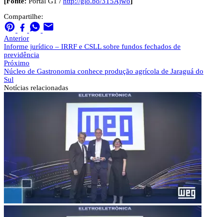
[Fonte:
Portal G1 /
http://glo.bo/3T5Ajwo
]
Compartilhe:
Anterior
Informe jurídico – IRRF e CSLL sobre fundos fechados de
previdência
Próximo
Núcleo de Gastronomia conhece produção agrícola de Jaraguá do
Sul
Notícias
relacionadas