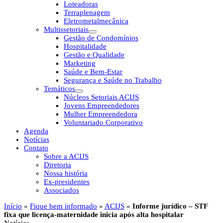
Loteadoras
Terraplenagem
Eletrometalmecânica
Multissetoriais
Gestão de Condomínios
Hospitalidade
Gestão e Qualidade
Marketing
Saúde e Bem-Estar
Segurança e Saúde no Trabalho
Temáticos
Núcleos Setoriais ACIJS
Jovens Empreendedores
Mulher Empreendedora
Voluntariado Corporativo
Agenda
Notícias
Contato
Sobre a ACIJS
Diretoria
Nossa história
Ex-presidentes
Associados
Início
»
Fique bem informado
»
ACIJS
»
Informe jurídico – STF
fixa que licença-maternidade inicia após alta hospitalar