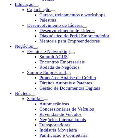
Educação
Capacitação
Cursos, treinamentos e workshops
Palestras
Desenvolvimento de Líderes
Desenvolvimento de Líderes
Diagnóstico de Perfil Empreendedor
Mentoria para Empreendedores
Negócios
Eventos e Networking
Summit ACIJS
Encontros Empresariais
Rodada de Negócios
Suporte Empresarial
Proteção e Análise de Crédito
Direitos Autorais e Patentes
Gestão de Documentos Digitais
Núcleos
Setoriais
Automecânicas
Concessionárias de Veículos
Revendas de Veículos
Negócios Internacionais
Transportadoras
Indústria Moveleira
Panificação e Confeitaria