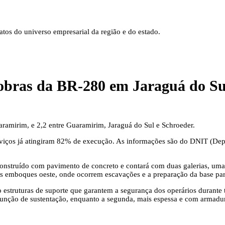
tos do universo empresarial da região e do estado.
 obras da BR-280 em Jaraguá do Su
ramirim, e 2,2 entre Guaramirim, Jaraguá do Sul e Schroeder.
serviços já atingiram 82% de execução. As informações são do DNIT (De
nstruído com pavimento de concreto e contará com duas galerias, uma 
 nos emboques oeste, onde ocorrem escavações e a preparação da base pa
 estruturas de suporte que garantem a segurança dos operários durante t
função de sustentação, enquanto a segunda, mais espessa e com armaduras 