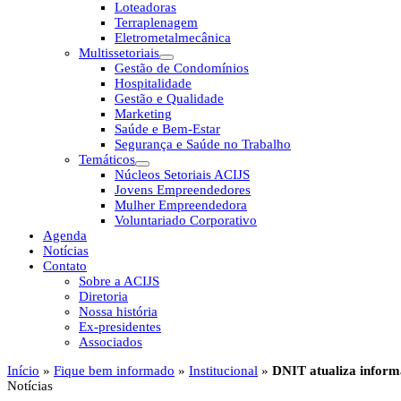
Loteadoras
Terraplenagem
Eletrometalmecânica
Multissetoriais
Gestão de Condomínios
Hospitalidade
Gestão e Qualidade
Marketing
Saúde e Bem-Estar
Segurança e Saúde no Trabalho
Temáticos
Núcleos Setoriais ACIJS
Jovens Empreendedores
Mulher Empreendedora
Voluntariado Corporativo
Agenda
Notícias
Contato
Sobre a ACIJS
Diretoria
Nossa história
Ex-presidentes
Associados
Início
»
Fique bem informado
»
Institucional
»
DNIT atualiza inform
Notícias