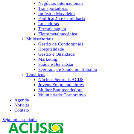
Negócios Internacionais
Transportadoras
Indústria Moveleira
Panificação e Confeitaria
Loteadoras
Terraplenagem
Eletrometalmecânica
Multissetoriais
Gestão de Condomínios
Hospitalidade
Gestão e Qualidade
Marketing
Saúde e Bem-Estar
Segurança e Saúde no Trabalho
Temáticos
Núcleos Setoriais ACIJS
Jovens Empreendedores
Mulher Empreendedora
Voluntariado Corporativo
Agenda
Notícias
Contato
Seja um associado