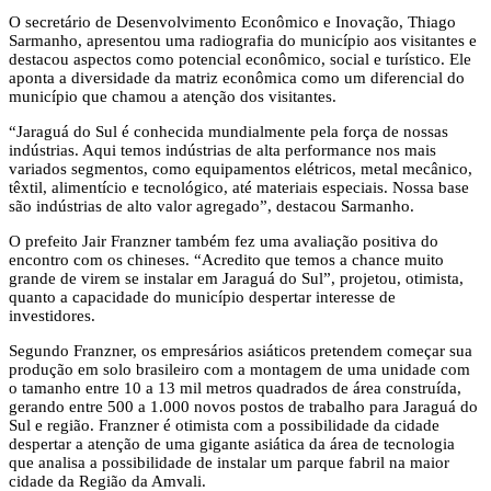
O secretário de Desenvolvimento Econômico e Inovação, Thiago
Sarmanho, apresentou uma radiografia do município aos visitantes e
destacou aspectos como potencial econômico, social e turístico. Ele
aponta a diversidade da matriz econômica como um diferencial do
município que chamou a atenção dos visitantes.
“Jaraguá do Sul é conhecida mundialmente pela força de nossas
indústrias. Aqui temos indústrias de alta performance nos mais
variados segmentos, como equipamentos elétricos, metal mecânico,
têxtil, alimentício e tecnológico, até materiais especiais. Nossa base
são indústrias de alto valor agregado”, destacou Sarmanho.
O prefeito Jair Franzner também fez uma avaliação positiva do
encontro com os chineses. “Acredito que temos a chance muito
grande de virem se instalar em Jaraguá do Sul”, projetou, otimista,
quanto a capacidade do município despertar interesse de
investidores.
Segundo Franzner, os empresários asiáticos pretendem começar sua
produção em solo brasileiro com a montagem de uma unidade com
o tamanho entre 10 a 13 mil metros quadrados de área construída,
gerando entre 500 a 1.000 novos postos de trabalho para Jaraguá do
Sul e região. Franzner é otimista com a possibilidade da cidade
despertar a atenção de uma gigante asiática da área de tecnologia
que analisa a possibilidade de instalar um parque fabril na maior
cidade da Região da Amvali.