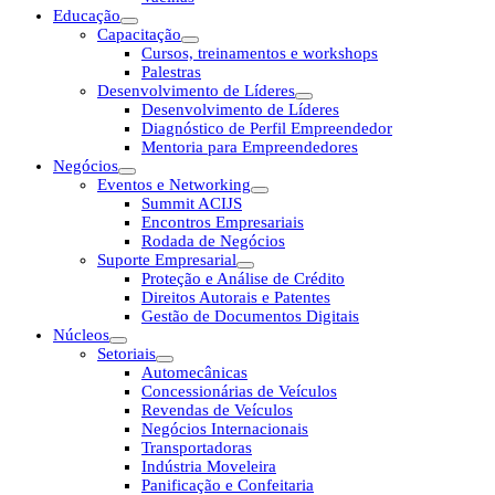
Educação
Capacitação
Cursos, treinamentos e workshops
Palestras
Desenvolvimento de Líderes
Desenvolvimento de Líderes
Diagnóstico de Perfil Empreendedor
Mentoria para Empreendedores
Negócios
Eventos e Networking
Summit ACIJS
Encontros Empresariais
Rodada de Negócios
Suporte Empresarial
Proteção e Análise de Crédito
Direitos Autorais e Patentes
Gestão de Documentos Digitais
Núcleos
Setoriais
Automecânicas
Concessionárias de Veículos
Revendas de Veículos
Negócios Internacionais
Transportadoras
Indústria Moveleira
Panificação e Confeitaria