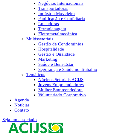
Negócios Internacionais
Transportadoras
Indústria Moveleira
Panificação e Confeitaria
Loteadoras
Terraplenagem
Eletrometalmecânica
Multissetoriais
Gestão de Condomínios
Hospitalidade
Gestão e Qualidade
Marketing
Saúde e Bem-Estar
Segurança e Saúde no Trabalho
Temáticos
Núcleos Setoriais ACIJS
Jovens Empreendedores
Mulher Empreendedora
Voluntariado Corporativo
Agenda
Notícias
Contato
Seja um associado