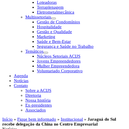
Loteadoras
Terraplenagem
Eletrometalmecânica
Multissetoriais
Gestão de Condomínios
Hospitalidade
Gestão e Qualidade
Marketing
Saúde e Bem-Estar
Segurança e Saúde no Trabalho
Temáticos
Núcleos Setoriais ACIJS
Jovens Empreendedores
Mulher Empreendedora
Voluntariado Corporativo
Agenda
Notícias
Contato
Sobre a ACIJS
Diretoria
Nossa história
Ex-presidentes
Associados
Início
»
Fique bem informado
»
Institucional
»
Jaraguá do Sul
recebe delegação da China no Centro Empresarial