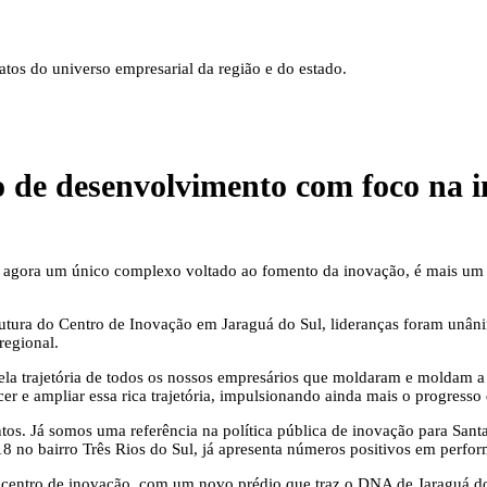
tos do universo empresarial da região e do estado.
 de desenvolvimento com foco na 
o agora um único complexo voltado ao fomento da inovação, é mais um 
rutura do Centro de Inovação em Jaraguá do Sul, lideranças foram unân
regional.
ela trajetória de todos os nossos empresários que moldaram e moldam 
r e ampliar essa rica trajetória, impulsionando ainda mais o progresso 
tos. Já somos uma referência na política pública de inovação para Santa
 no bairro Três Rios do Sul, já apresenta números positivos em perfo
 centro de inovação, com um novo prédio que traz o DNA de Jaraguá do 