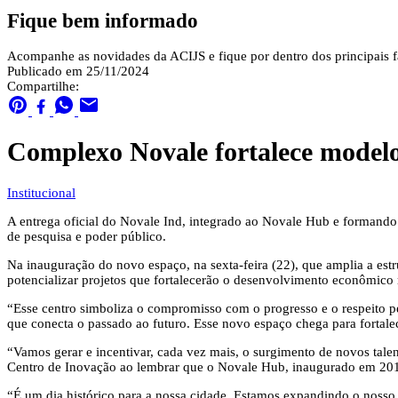
Fique bem informado
Acompanhe as novidades da ACIJS e fique por dentro dos principais fa
Publicado em 25/11/2024
Compartilhe:
Complexo Novale fortalece modelo
Institucional
A entrega oficial do Novale Ind, integrado ao Novale Hub e formand
de pesquisa e poder público.
Na inauguração do novo espaço, na sexta-feira (22), que amplia a est
potencializar projetos que fortalecerão o desenvolvimento econômico 
“Esse centro simboliza o compromisso com o progresso e o respeito p
que conecta o passado ao futuro. Esse novo espaço chega para fortalece
“Vamos gerar e incentivar, cada vez mais, o surgimento de novos talen
Centro de Inovação ao lembrar que o Novale Hub, inaugurado em 2018
“É um dia histórico para a nossa cidade. Estamos expandindo o nosso