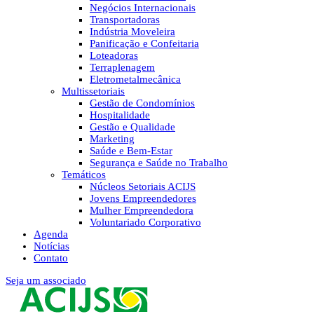
Negócios Internacionais
Transportadoras
Indústria Moveleira
Panificação e Confeitaria
Loteadoras
Terraplenagem
Eletrometalmecânica
Multissetoriais
Gestão de Condomínios
Hospitalidade
Gestão e Qualidade
Marketing
Saúde e Bem-Estar
Segurança e Saúde no Trabalho
Temáticos
Núcleos Setoriais ACIJS
Jovens Empreendedores
Mulher Empreendedora
Voluntariado Corporativo
Agenda
Notícias
Contato
Seja um associado