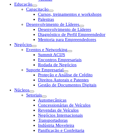
Educação
Capacitação
Cursos, treinamentos e workshops
Palestras
Desenvolvimento de Líderes
Desenvolvimento de Líderes
Diagnóstico de Perfil Empreendedor
Mentoria para Empreendedores
Negócios
Eventos e Networking
Summit ACIJS
Encontros Empresariais
Rodada de Negócios
Suporte Empresarial
Proteção e Análise de Crédito
Direitos Autorais e Patentes
Gestão de Documentos Digitais
Núcleos
Setoriais
Automecânicas
Concessionárias de Veículos
Revendas de Veículos
Negócios Internacionais
Transportadoras
Indústria Moveleira
Panificação e Confeitaria