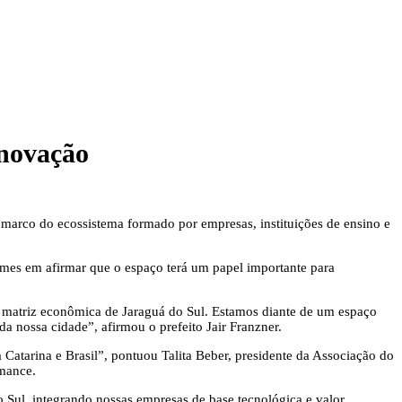
inovação
marco do ecossistema formado por empresas, instituições de ensino e
imes em afirmar que o espaço terá um papel importante para
a matriz econômica de Jaraguá do Sul. Estamos diante de um espaço
da nossa cidade”, afirmou o prefeito Jair Franzner.
 Catarina e Brasil”, pontuou Talita Beber, presidente da Associação do
rmance.
Sul, integrando nossas empresas de base tecnológica e valor