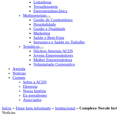
Loteadoras
Terraplenagem
Eletrometalmecânica
Multissetoriais
Gestão de Condomínios
Hospitalidade
Gestão e Qualidade
Marketing
Saúde e Bem-Estar
Segurança e Saúde no Trabalho
Temáticos
Núcleos Setoriais ACIJS
Jovens Empreendedores
Mulher Empreendedora
Voluntariado Corporativo
Agenda
Notícias
Contato
Sobre a ACIJS
Diretoria
Nossa história
Ex-presidentes
Associados
Início
»
Fique bem informado
»
Institucional
»
Complexo Novale fort
Notícias