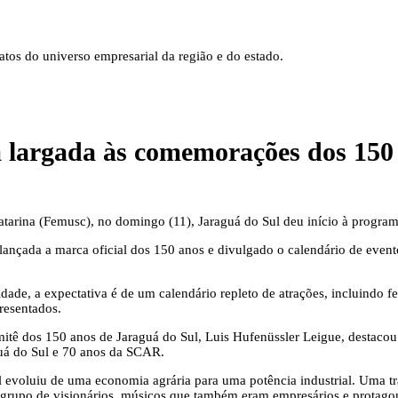
tos do universo empresarial da região e do estado.
 largada às comemorações dos 150
 Catarina (Femusc), no domingo (11), Jaraguá do Sul deu início à prog
 lançada a marca oficial dos 150 anos e divulgado o calendário de even
e, a expectativa é de um calendário repleto de atrações, incluindo feira
resentados.
mitê dos 150 anos de Jaraguá do Sul, Luis Hufenüssler Leigue, destaco
guá do Sul e 70 anos da SCAR.
evoluiu de uma economia agrária para uma potência industrial. Uma tra
 grupo de visionários, músicos que também eram empresários e protagon