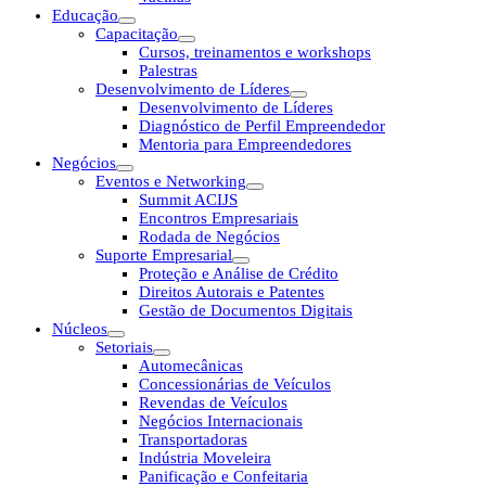
Educação
Capacitação
Cursos, treinamentos e workshops
Palestras
Desenvolvimento de Líderes
Desenvolvimento de Líderes
Diagnóstico de Perfil Empreendedor
Mentoria para Empreendedores
Negócios
Eventos e Networking
Summit ACIJS
Encontros Empresariais
Rodada de Negócios
Suporte Empresarial
Proteção e Análise de Crédito
Direitos Autorais e Patentes
Gestão de Documentos Digitais
Núcleos
Setoriais
Automecânicas
Concessionárias de Veículos
Revendas de Veículos
Negócios Internacionais
Transportadoras
Indústria Moveleira
Panificação e Confeitaria