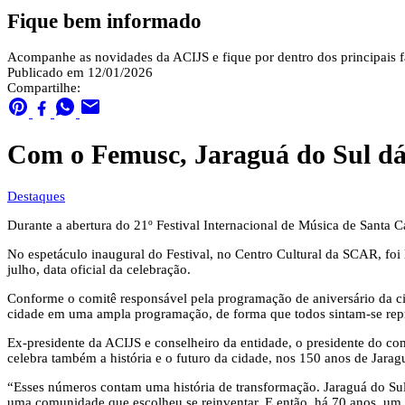
Fique bem informado
Acompanhe as novidades da ACIJS e fique por dentro dos principais fa
Publicado em 12/01/2026
Compartilhe:
Com o Femusc, Jaraguá do Sul dá
Destaques
Durante a abertura do 21º Festival Internacional de Música de Santa
No espetáculo inaugural do Festival, no Centro Cultural da SCAR, foi
julho, data oficial da celebração.
Conforme o comitê responsável pela programação de aniversário da cidad
cidade em uma ampla programação, de forma que todos sintam-se rep
Ex-presidente da ACIJS e conselheiro da entidade, o presidente do co
celebra também a história e o futuro da cidade, nos 150 anos de Jara
“Esses números contam uma história de transformação. Jaraguá do Sul 
uma comunidade que escolheu se reinventar. E então, há 70 anos, um