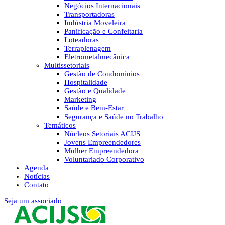
Negócios Internacionais
Transportadoras
Indústria Moveleira
Panificação e Confeitaria
Loteadoras
Terraplenagem
Eletrometalmecânica
Multissetoriais
Gestão de Condomínios
Hospitalidade
Gestão e Qualidade
Marketing
Saúde e Bem-Estar
Segurança e Saúde no Trabalho
Temáticos
Núcleos Setoriais ACIJS
Jovens Empreendedores
Mulher Empreendedora
Voluntariado Corporativo
Agenda
Notícias
Contato
Seja um associado