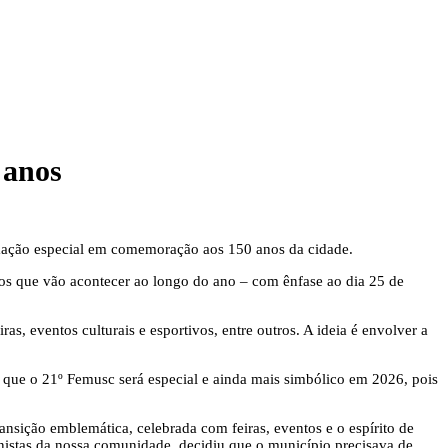
 anos
ramação especial em comemoração aos 150 anos da cidade.
tos que vão acontecer ao longo do ano – com ênfase ao dia 25 de
s, eventos culturais e esportivos, entre outros. A ideia é envolver a
u que o 21º Femusc será especial e ainda mais simbólico em 2026, pois
nsição emblemática, celebrada com feiras, eventos e o espírito de
istas da nossa comunidade, decidiu que o município precisava de