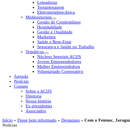
Loteadoras
Terraplenagem
Eletrometalmecânica
Multissetoriais
Gestão de Condomínios
Hospitalidade
Gestão e Qualidade
Marketing
Saúde e Bem-Estar
Segurança e Saúde no Trabalho
Temáticos
Núcleos Setoriais ACIJS
Jovens Empreendedores
Mulher Empreendedora
Voluntariado Corporativo
Agenda
Notícias
Contato
Sobre a ACIJS
Diretoria
Nossa história
Ex-presidentes
Associados
Início
»
Fique bem informado
»
Destaques
»
Com o Femusc, Jaraguá
Notícias