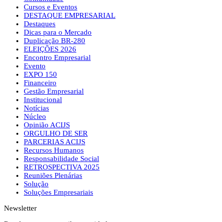
Cursos e Eventos
DESTAQUE EMPRESARIAL
Destaques
Dicas para o Mercado
Duplicação BR-280
ELEIÇÕES 2026
Encontro Empresarial
Evento
EXPO 150
Financeiro
Gestão Empresarial
Institucional
Notícias
Núcleo
Opinião ACIJS
ORGULHO DE SER
PARCERIAS ACIJS
Recursos Humanos
Responsabilidade Social
RETROSPECTIVA 2025
Reuniões Plenárias
Solução
Soluções Empresariais
Newsletter