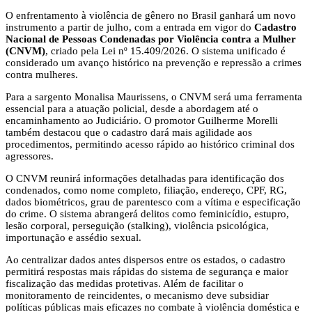
O enfrentamento à violência de gênero no Brasil ganhará um novo
instrumento a partir de julho, com a entrada em vigor do
Cadastro
Nacional de Pessoas Condenadas por Violência contra a Mulher
(CNVM)
, criado pela Lei nº 15.409/2026. O sistema unificado é
considerado um avanço histórico na prevenção e repressão a crimes
contra mulheres.
Para a sargento Monalisa Maurissens, o CNVM será uma ferramenta
essencial para a atuação policial, desde a abordagem até o
encaminhamento ao Judiciário. O promotor Guilherme Morelli
também destacou que o cadastro dará mais agilidade aos
procedimentos, permitindo acesso rápido ao histórico criminal dos
agressores.
O CNVM reunirá informações detalhadas para identificação dos
condenados, como nome completo, filiação, endereço, CPF, RG,
dados biométricos, grau de parentesco com a vítima e especificação
do crime. O sistema abrangerá delitos como feminicídio, estupro,
lesão corporal, perseguição (stalking), violência psicológica,
importunação e assédio sexual.
Ao centralizar dados antes dispersos entre os estados, o cadastro
permitirá respostas mais rápidas do sistema de segurança e maior
fiscalização das medidas protetivas. Além de facilitar o
monitoramento de reincidentes, o mecanismo deve subsidiar
políticas públicas mais eficazes no combate à violência doméstica e