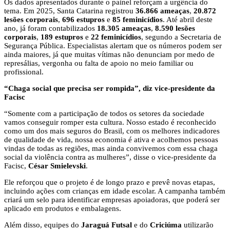
Os dados apresentados durante o painel reforçam a urgência do
tema. Em 2025, Santa Catarina registrou
36.866 ameaças
,
20.872
lesões corporais
,
696 estupros
e
85 feminicídios
. Até abril deste
ano, já foram contabilizados
18.305 ameaças
,
8.590 lesões
corporais
,
189 estupros
e
22 feminicídios
, segundo a Secretaria de
Segurança Pública. Especialistas alertam que os números podem ser
ainda maiores, já que muitas vítimas não denunciam por medo de
represálias, vergonha ou falta de apoio no meio familiar ou
profissional.
“Chaga social que precisa ser rompida”, diz vice-presidente da
Facisc
“Somente com a participação de todos os setores da sociedade
vamos conseguir romper esta cultura. Nosso estado é reconhecido
como um dos mais seguros do Brasil, com os melhores indicadores
de qualidade de vida, nossa economia é ativa e acolhemos pessoas
vindas de todas as regiões, mas ainda convivemos com essa chaga
social da violência contra as mulheres”, disse o vice-presidente da
Facisc,
César Smielevski
.
Ele reforçou que o projeto é de longo prazo e prevê novas etapas,
incluindo ações com crianças em idade escolar. A campanha também
criará um selo para identificar empresas apoiadoras, que poderá ser
aplicado em produtos e embalagens.
Além disso, equipes do
Jaraguá Futsal
e do
Criciúma
utilizarão