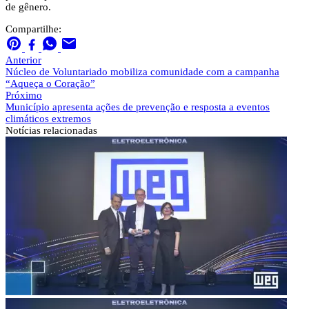
de gênero.
Compartilhe:
Anterior
Núcleo de Voluntariado mobiliza comunidade com a campanha
“Aqueça o Coração”
Próximo
Município apresenta ações de prevenção e resposta a eventos
climáticos extremos
Notícias
relacionadas