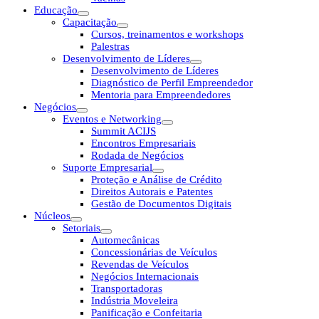
Educação
Capacitação
Cursos, treinamentos e workshops
Palestras
Desenvolvimento de Líderes
Desenvolvimento de Líderes
Diagnóstico de Perfil Empreendedor
Mentoria para Empreendedores
Negócios
Eventos e Networking
Summit ACIJS
Encontros Empresariais
Rodada de Negócios
Suporte Empresarial
Proteção e Análise de Crédito
Direitos Autorais e Patentes
Gestão de Documentos Digitais
Núcleos
Setoriais
Automecânicas
Concessionárias de Veículos
Revendas de Veículos
Negócios Internacionais
Transportadoras
Indústria Moveleira
Panificação e Confeitaria