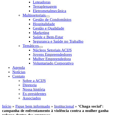
Loteadoras
Terraplenagem
Eletrometalmecânica
Multissetoriais
Gestão de Condomínios
Hospitalidade
Gestão e Qualidade
Marketing
Saúde e Bem-Estar
Segurança e Saúde no Trabalho
Temáticos
Núcleos Setoriais ACIJS
Jovens Empreendedores
Mulher Empreendedora
Voluntariado Corporativo
Agenda
Notícias
Contato
Sobre a ACIJS
Diretoria
Nossa história
Ex-presidentes
Associados
Início
»
Fique bem informado
»
Institucional
»
‘Chaga social’:
campanha de enfrentamento à violência contra a mulher ganha