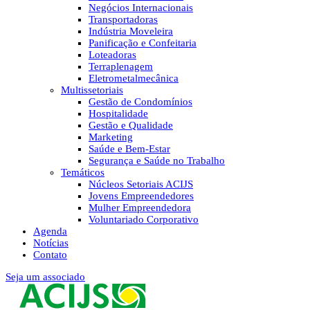
Negócios Internacionais
Transportadoras
Indústria Moveleira
Panificação e Confeitaria
Loteadoras
Terraplenagem
Eletrometalmecânica
Multissetoriais
Gestão de Condomínios
Hospitalidade
Gestão e Qualidade
Marketing
Saúde e Bem-Estar
Segurança e Saúde no Trabalho
Temáticos
Núcleos Setoriais ACIJS
Jovens Empreendedores
Mulher Empreendedora
Voluntariado Corporativo
Agenda
Notícias
Contato
Seja um associado