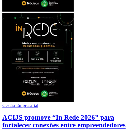
Gestão Empresarial
ACIJS promove “In Rede 2026” para
fortalecer conexões entre empreendedores