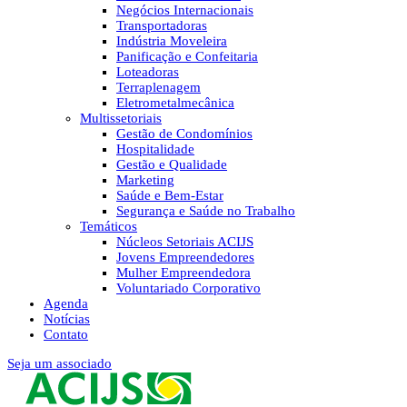
Negócios Internacionais
Transportadoras
Indústria Moveleira
Panificação e Confeitaria
Loteadoras
Terraplenagem
Eletrometalmecânica
Multissetoriais
Gestão de Condomínios
Hospitalidade
Gestão e Qualidade
Marketing
Saúde e Bem-Estar
Segurança e Saúde no Trabalho
Temáticos
Núcleos Setoriais ACIJS
Jovens Empreendedores
Mulher Empreendedora
Voluntariado Corporativo
Agenda
Notícias
Contato
Seja um associado