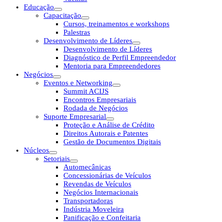
Educação
Capacitação
Cursos, treinamentos e workshops
Palestras
Desenvolvimento de Líderes
Desenvolvimento de Líderes
Diagnóstico de Perfil Empreendedor
Mentoria para Empreendedores
Negócios
Eventos e Networking
Summit ACIJS
Encontros Empresariais
Rodada de Negócios
Suporte Empresarial
Proteção e Análise de Crédito
Direitos Autorais e Patentes
Gestão de Documentos Digitais
Núcleos
Setoriais
Automecânicas
Concessionárias de Veículos
Revendas de Veículos
Negócios Internacionais
Transportadoras
Indústria Moveleira
Panificação e Confeitaria