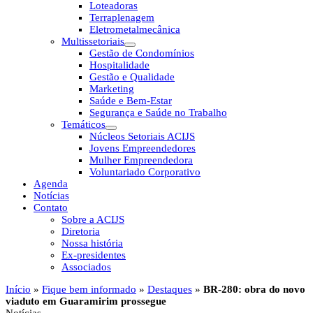
Loteadoras
Terraplenagem
Eletrometalmecânica
Multissetoriais
Gestão de Condomínios
Hospitalidade
Gestão e Qualidade
Marketing
Saúde e Bem-Estar
Segurança e Saúde no Trabalho
Temáticos
Núcleos Setoriais ACIJS
Jovens Empreendedores
Mulher Empreendedora
Voluntariado Corporativo
Agenda
Notícias
Contato
Sobre a ACIJS
Diretoria
Nossa história
Ex-presidentes
Associados
Início
»
Fique bem informado
»
Destaques
»
BR-280: obra do novo
viaduto em Guaramirim prossegue