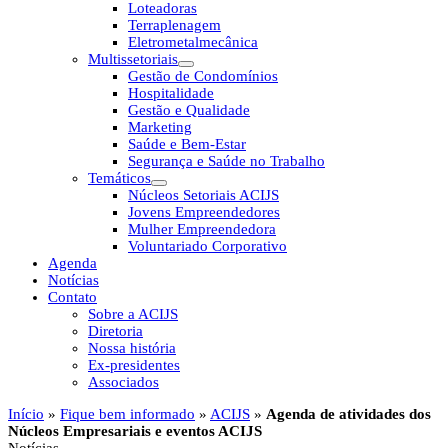
Loteadoras
Terraplenagem
Eletrometalmecânica
Multissetoriais
Gestão de Condomínios
Hospitalidade
Gestão e Qualidade
Marketing
Saúde e Bem-Estar
Segurança e Saúde no Trabalho
Temáticos
Núcleos Setoriais ACIJS
Jovens Empreendedores
Mulher Empreendedora
Voluntariado Corporativo
Agenda
Notícias
Contato
Sobre a ACIJS
Diretoria
Nossa história
Ex-presidentes
Associados
Início
»
Fique bem informado
»
ACIJS
»
Agenda de atividades dos
Núcleos Empresariais e eventos ACIJS