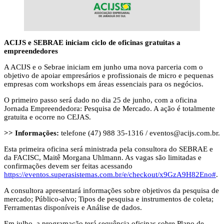
ACIJS e SEBRAE iniciam ciclo de oficinas gratuitas a
empreendedores
A ACIJS e o Sebrae iniciam em junho uma nova parceria com o
objetivo de apoiar empresários e profissionais de micro e pequenas
empresas com workshops em áreas essenciais para os negócios.
O primeiro passo será dado no dia 25 de junho, com a oficina
Jornada Empreendedora: Pesquisa de Mercado. A ação é totalmente
gratuita e ocorre no CEJAS.
>> Informações:
telefone (47) 988 35-1316 /
eventos@acijs.com.br
.
Esta primeira oficina será ministrada pela consultora do SEBRAE e
da FACISC, Maitê Morgana Uhlmann. As vagas são limitadas e
confirmações devem ser feitas acessando
https://eventos.superasistemas.com.br/e/checkout/x9GzA9H82Eno#
.
A consultora apresentará informações sobre objetivos da pesquisa de
mercado; Público-alvo; Tipos de pesquisa e instrumentos de coleta;
Ferramentas disponíveis e Análise de dados.
Em julho, a programação terá sequência oficinas sobre Plano de