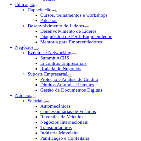
Educação
Capacitação
Cursos, treinamentos e workshops
Palestras
Desenvolvimento de Líderes
Desenvolvimento de Líderes
Diagnóstico de Perfil Empreendedor
Mentoria para Empreendedores
Negócios
Eventos e Networking
Summit ACIJS
Encontros Empresariais
Rodada de Negócios
Suporte Empresarial
Proteção e Análise de Crédito
Direitos Autorais e Patentes
Gestão de Documentos Digitais
Núcleos
Setoriais
Automecânicas
Concessionárias de Veículos
Revendas de Veículos
Negócios Internacionais
Transportadoras
Indústria Moveleira
Panificação e Confeitaria