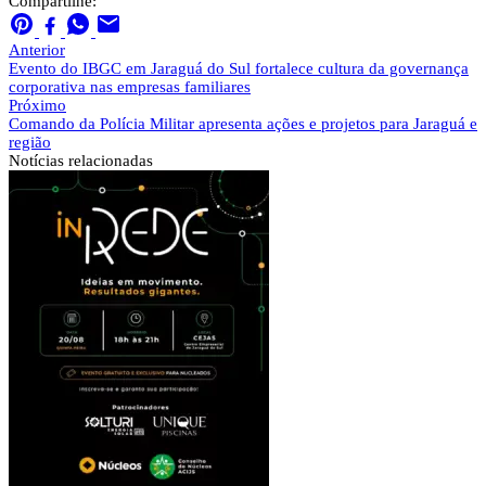
Compartilhe:
Anterior
Evento do IBGC em Jaraguá do Sul fortalece cultura da governança
corporativa nas empresas familiares
Próximo
Comando da Polícia Militar apresenta ações e projetos para Jaraguá e
região
Notícias
relacionadas