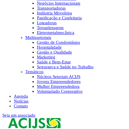
Negócios Internacionais
Transportadoras
Indústria Moveleira
Panificação e Confeitaria
Loteadoras
Terraplenagem
Eletrometalmecânica
Multissetoriais
Gestão de Condomínios
Hospitalidade
Gestão e Qualidade
Marketing
Saúde e Bem-Estar
Segurança e Saúde no Trabalho
Temáticos
Núcleos Setoriais ACIJS
Jovens Empreendedores
Mulher Empreendedora
Voluntariado Corporativo
Agenda
Notícias
Contato
Seja um associado