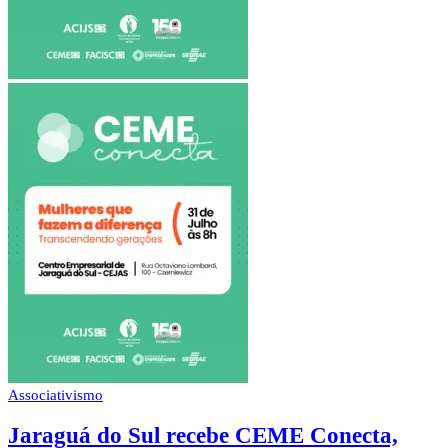
Associativismo
Jaraguá do Sul recebe CEME Conecta,