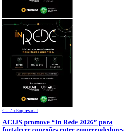
Gestão Empresarial
ACIJS promove “In Rede 2026” para
fortalecer conexões entre empreendedores