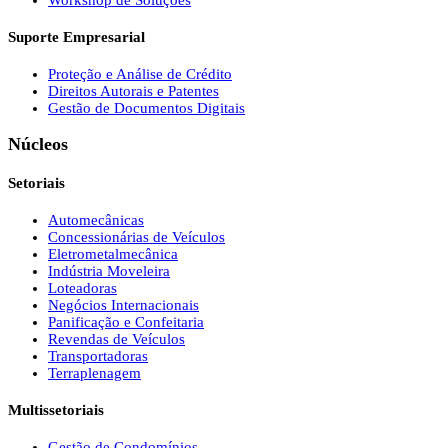
Workshop de Soluções
Suporte Empresarial
Proteção e Análise de Crédito
Direitos Autorais e Patentes
Gestão de Documentos Digitais
Núcleos
Setoriais
Automecânicas
Concessionárias de Veículos
Eletrometalmecânica
Indústria Moveleira
Loteadoras
Negócios Internacionais
Panificação e Confeitaria
Revendas de Veículos
Transportadoras
Terraplenagem
Multissetoriais
Gestão de Condomínios