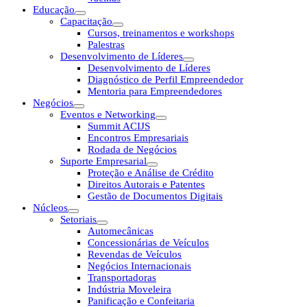
Educação
Capacitação
Cursos, treinamentos e workshops
Palestras
Desenvolvimento de Líderes
Desenvolvimento de Líderes
Diagnóstico de Perfil Empreendedor
Mentoria para Empreendedores
Negócios
Eventos e Networking
Summit ACIJS
Encontros Empresariais
Rodada de Negócios
Suporte Empresarial
Proteção e Análise de Crédito
Direitos Autorais e Patentes
Gestão de Documentos Digitais
Núcleos
Setoriais
Automecânicas
Concessionárias de Veículos
Revendas de Veículos
Negócios Internacionais
Transportadoras
Indústria Moveleira
Panificação e Confeitaria