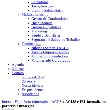
Loteadoras
Terraplenagem
Eletrometalmecânica
Multissetoriais
Gestão de Condomínios
Hospitalidade
Gestão e Qualidade
Marketing
Saúde e Bem-Estar
Segurança e Saúde no Trabalho
Temáticos
Núcleos Setoriais ACIJS
Jovens Empreendedores
Mulher Empreendedora
Voluntariado Corporativo
Agenda
Notícias
Contato
Sobre a ACIJS
Diretoria
Nossa história
Ex-presidentes
Associados
Início
»
Fique bem informado
»
ACIJS
»
ACIJS e IEL formalizam
parceria estratégica