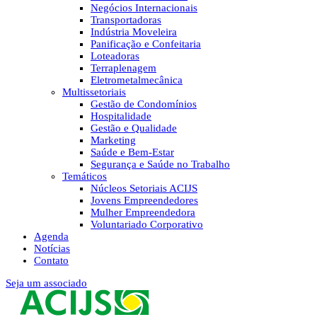
Negócios Internacionais
Transportadoras
Indústria Moveleira
Panificação e Confeitaria
Loteadoras
Terraplenagem
Eletrometalmecânica
Multissetoriais
Gestão de Condomínios
Hospitalidade
Gestão e Qualidade
Marketing
Saúde e Bem-Estar
Segurança e Saúde no Trabalho
Temáticos
Núcleos Setoriais ACIJS
Jovens Empreendedores
Mulher Empreendedora
Voluntariado Corporativo
Agenda
Notícias
Contato
Seja um associado