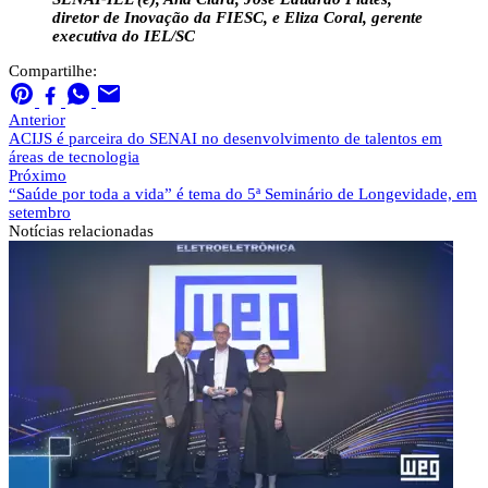
diretor de Inovação da FIESC, e Eliza Coral, gerente
executiva do IEL/SC
Compartilhe:
Anterior
ACIJS é parceira do SENAI no desenvolvimento de talentos em
áreas de tecnologia
Próximo
“Saúde por toda a vida” é tema do 5ª Seminário de Longevidade, em
setembro
Notícias
relacionadas