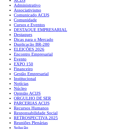
ACIJS
Administrativo
Associativismo
Comunicado ACIJS
Comunidade
Cursos e Eventos
DESTAQUE EMPRESARIAL
Destaques
Dicas para o Mercado
Duplicação BR-280
ELEIÇÕES 2026
Encontro Empresarial
Evento
EXPO 150
Financeiro
Gestão Empresarial
Institucional
Notícias
Núcleo
Opinião ACIJS
ORGULHO DE SER
PARCERIAS ACIJS
Recursos Humanos
Responsabilidade Social
RETROSPECTIVA 2025
Reuniões Plenárias
Solução