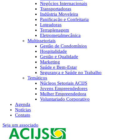
Negócios Internacionais
Transportadoras
Indústria Moveleira
Panificação e Confeitaria
Loteadoras
Terraplenagem
Eletrometalmecânica
Multissetoriais
Gestão de Condomínios
Hospitalidade
Gestão e Qualidade
Marketing
Saúde e Bem-Estar
Segurança e Saúde no Trabalho
Temáticos
Núcleos Setoriais ACIJS
Jovens Empreendedores
Mulher Empreendedora
Voluntariado Corporativo
Agenda
Notícias
Contato
Seja um associado