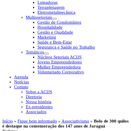
Loteadoras
Terraplenagem
Eletrometalmecânica
Multissetoriais
Gestão de Condomínios
Hospitalidade
Gestão e Qualidade
Marketing
Saúde e Bem-Estar
Segurança e Saúde no Trabalho
Temáticos
Núcleos Setoriais ACIJS
Jovens Empreendedores
Mulher Empreendedora
Voluntariado Corporativo
Agenda
Notícias
Contato
Sobre a ACIJS
Diretoria
Nossa história
Ex-presidentes
Associados
Início
»
Fique bem informado
»
Associativismo
»
Bolo de 300 quilos
é destaque na comemoração dos 147 anos de Jaraguá