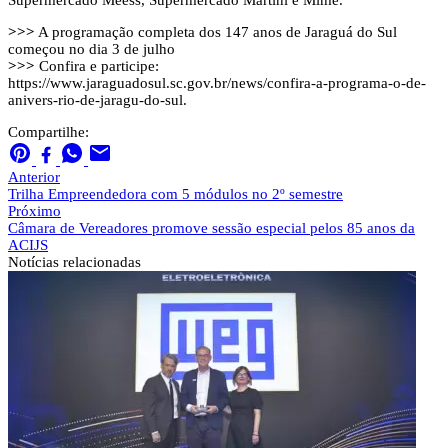
>>>
A programação completa dos 147 anos de Jaraguá do Sul
começou no dia 3 de julho
>>>
Confira e participe:
https://www.jaraguadosul.sc.gov.br/news/confira-a-programa-o-de-
anivers-rio-de-jaragu-do-sul.
Compartilhe:
Anterior
Trilha Empreendedora com 5 módulos no 2º semestre
Próximo
Câmara de Vereadores promove sessão especial pelos 85 anos da
ACIJS
Notícias
relacionadas