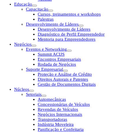
Educação
Capacitação
Cursos, treinamentos e workshops
Palestras
Desenvolvimento de Líderes
Desenvolvimento de Líderes
Diagnóstico de Perfil Empreendedor
Mentoria para Empreendedores
Negócios
Eventos e Networking
Summit ACIJS
Encontros Empresariais
Rodada de Negócios
Suporte Empresarial
Proteção e Análise de Crédito
Direitos Autorais e Patentes
Gestão de Documentos Digitais
Núcleos
Setoriais
Automecânicas
Concessionárias de Veículos
Revendas de Veículos
Negócios Internacionais
Transportadoras
Indústria Moveleira
Panificação e Confeitaria