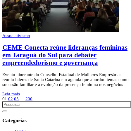
Associativismo
CEME Conecta reúne lideranças femininas
em Jaraguá do Sul para debater
empreendedorismo e governança
Evento itinerante do Conselho Estadual de Mulheres Empresárias
reuniu líderes de Santa Catarina em agenda que abordou temas como
sucessão familiar e a evolução da presença feminina nos negócios
Leia mais
01
02
03
…
200
Categorias