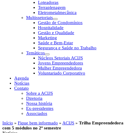
Loteadoras
Terraplenagem
Eletrometalmecânica
Multissetoriais
Gestão de Condomínios
Hospitalidade
Gestão e Qualidade
Marketing
Saúde e Bem-Estar
Segurança e Saúde no Trabalho
Temáticos
Núcleos Setoriais ACIJS
Jovens Empreendedores
Mulher Empreendedora
Voluntariado Corporativo
Agenda
Notícias
Contato
Sobre a ACIJS
Diretoria
Nossa história
Ex-presidentes
Associados
Início
»
Fique bem informado
»
ACIJS
»
Trilha Empreendedora
com 5 módulos no 2º semestre