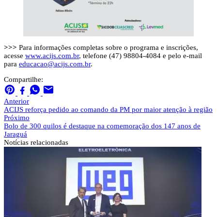
>>>
Para informações completas sobre o programa e inscrições,
acesse
www.acijs.com.br
, telefone (47) 98804-4084 e pelo e-mail
para
educacao@acijs.com.br
.
Compartilhe:
Anterior
ACIJS reforça pedido ao comando da PM por maior atenção à região
Próximo
Bolo de 300 quilos é destaque na comemoração dos 147 anos de
Jaraguá
Notícias
relacionadas