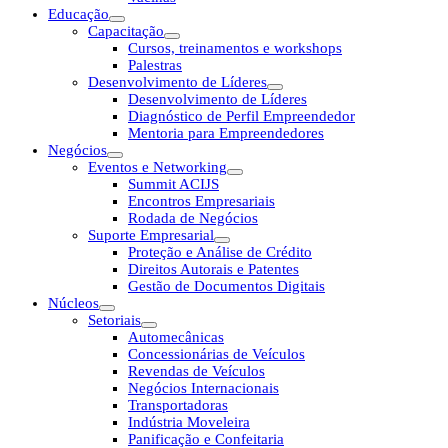
Educação
Capacitação
Cursos, treinamentos e workshops
Palestras
Desenvolvimento de Líderes
Desenvolvimento de Líderes
Diagnóstico de Perfil Empreendedor
Mentoria para Empreendedores
Negócios
Eventos e Networking
Summit ACIJS
Encontros Empresariais
Rodada de Negócios
Suporte Empresarial
Proteção e Análise de Crédito
Direitos Autorais e Patentes
Gestão de Documentos Digitais
Núcleos
Setoriais
Automecânicas
Concessionárias de Veículos
Revendas de Veículos
Negócios Internacionais
Transportadoras
Indústria Moveleira
Panificação e Confeitaria