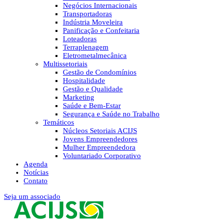
Negócios Internacionais
Transportadoras
Indústria Moveleira
Panificação e Confeitaria
Loteadoras
Terraplenagem
Eletrometalmecânica
Multissetoriais
Gestão de Condomínios
Hospitalidade
Gestão e Qualidade
Marketing
Saúde e Bem-Estar
Segurança e Saúde no Trabalho
Temáticos
Núcleos Setoriais ACIJS
Jovens Empreendedores
Mulher Empreendedora
Voluntariado Corporativo
Agenda
Notícias
Contato
Seja um associado