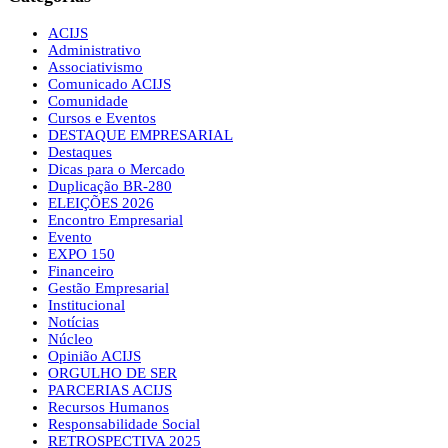
ACIJS
Administrativo
Associativismo
Comunicado ACIJS
Comunidade
Cursos e Eventos
DESTAQUE EMPRESARIAL
Destaques
Dicas para o Mercado
Duplicação BR-280
ELEIÇÕES 2026
Encontro Empresarial
Evento
EXPO 150
Financeiro
Gestão Empresarial
Institucional
Notícias
Núcleo
Opinião ACIJS
ORGULHO DE SER
PARCERIAS ACIJS
Recursos Humanos
Responsabilidade Social
RETROSPECTIVA 2025