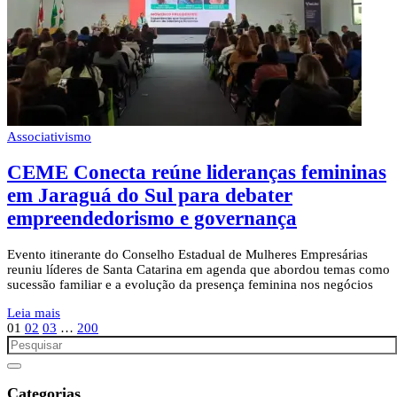
Associativismo
CEME Conecta reúne lideranças femininas
em Jaraguá do Sul para debater
empreendedorismo e governança
Evento itinerante do Conselho Estadual de Mulheres Empresárias
reuniu líderes de Santa Catarina em agenda que abordou temas como
sucessão familiar e a evolução da presença feminina nos negócios
Leia mais
01
02
03
…
200
Categorias