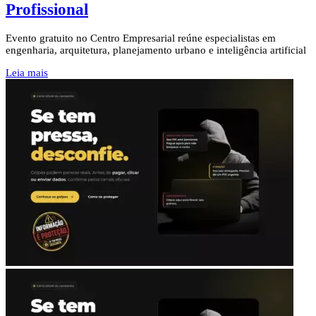
Profissional
Evento gratuito no Centro Empresarial reúne especialistas em
engenharia, arquitetura, planejamento urbano e inteligência artificial
Leia mais