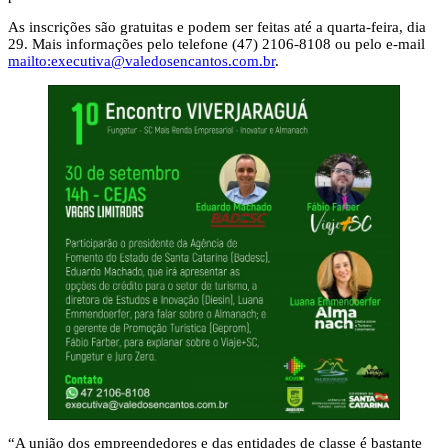
As inscrições são gratuitas e podem ser feitas até a quarta-feira, dia
29. Mais informações pelo telefone (47) 2106-8108 ou pelo e-mail
mailto:
executiva@valedosencantos.com.br
.
“A união dos empreendedores e das entidades de classe é bastante