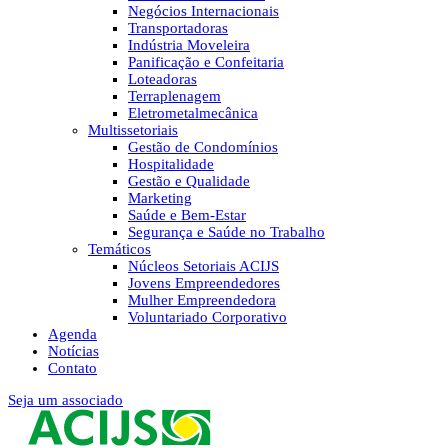
Negócios Internacionais
Transportadoras
Indústria Moveleira
Panificação e Confeitaria
Loteadoras
Terraplenagem
Eletrometalmecânica
Multissetoriais
Gestão de Condomínios
Hospitalidade
Gestão e Qualidade
Marketing
Saúde e Bem-Estar
Segurança e Saúde no Trabalho
Temáticos
Núcleos Setoriais ACIJS
Jovens Empreendedores
Mulher Empreendedora
Voluntariado Corporativo
Agenda
Notícias
Contato
Seja um associado