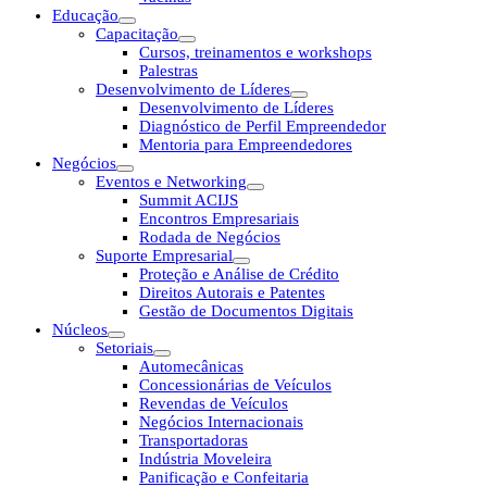
Educação
Capacitação
Cursos, treinamentos e workshops
Palestras
Desenvolvimento de Líderes
Desenvolvimento de Líderes
Diagnóstico de Perfil Empreendedor
Mentoria para Empreendedores
Negócios
Eventos e Networking
Summit ACIJS
Encontros Empresariais
Rodada de Negócios
Suporte Empresarial
Proteção e Análise de Crédito
Direitos Autorais e Patentes
Gestão de Documentos Digitais
Núcleos
Setoriais
Automecânicas
Concessionárias de Veículos
Revendas de Veículos
Negócios Internacionais
Transportadoras
Indústria Moveleira
Panificação e Confeitaria