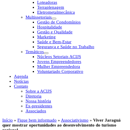
Loteadoras
Terraplenagem
Eletrometalmecânica
Multissetoriais
Gestão de Condomínios
Hospitalidade
Gestão e Qualidade
Marketing
Saúde e Bem-Estar
Segurança e Saúde no Trabalho
Temáticos
Núcleos Setoriais ACIJS
Jovens Empreendedores
Mulher Empreendedora
Voluntariado Corporativo
Agenda
Notícias
Contato
Sobre a ACIJS
Diretoria
Nossa história
Ex-presidentes
Associados
Início
»
Fique bem informado
»
Associativismo
»
Viver Jaraguá
quer mostrar oportunidades ao desenvolvimento do turismo