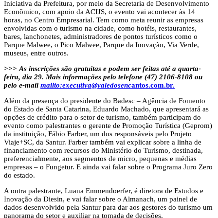
Iniciativa da Prefeitura, por meio da Secretaria de Desenvolvimento
Econômico, com apoio da ACIJS, o evento vai acontecer às 14
horas, no Centro Empresarial. Tem como meta reunir as empresas
envolvidas com o turismo na cidade, como hotéis, restaurantes,
bares, lanchonetes, administradores de pontos turísticos como o
Parque Malwee, o Pico Malwee, Parque da Inovação, Via Verde,
museus, entre outros.
>>>
As inscrições são gratuitas e podem ser feitas até a quarta-
feira, dia 29. Mais informações pelo telefone (47) 2106-8108 ou
pelo e-mail
mailto:executiva@valedosenc
antos.com.
br.
Além da presença do presidente do Badesc – Agência de Fomento
do Estado de Santa Catarina, Eduardo Machado, que apresentará as
opções de crédito para o setor de turismo, também participam do
evento como palestrantes o gerente de Promoção Turística (Geprom)
da instituição, Fábio Farber, um dos responsáveis pelo Projeto
Viaje+SC, da Santur. Farber também vai explicar sobre a linha de
financiamento com recursos do Ministério do Turismo, destinada,
preferencialmente, aos segmentos de micro, pequenas e médias
empresas – o Fungetur. E ainda vai falar sobre o Programa Juro Zero
do estado.
A outra palestrante, Luana Emmendoerfer, é diretora de Estudos e
Inovação da Diesin, e vai falar sobre o Almanach, um painel de
dados desenvolvido pela Santur para dar aos gestores do turismo um
panorama do setor e auxiliar na tomada de decisões.