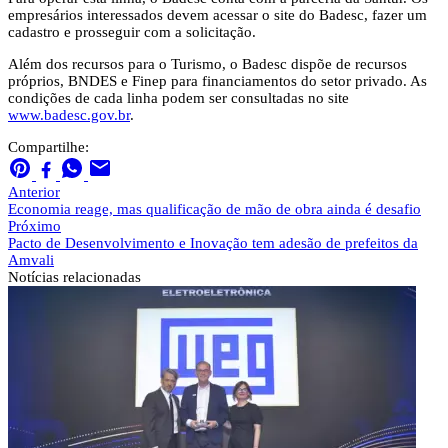
empresários interessados devem acessar o site do Badesc, fazer um
cadastro e prosseguir com a solicitação.
Além dos recursos para o Turismo, o Badesc dispõe de recursos
próprios, BNDES e Finep para financiamentos do setor privado. As
condições de cada linha podem ser consultadas no site
www.badesc.gov.br
.
Compartilhe:
Anterior
Economia reage, mas qualificação de mão de obra ainda é desafio
Próximo
Pacto de Desenvolvimento e Inovação tem adesão de prefeitos da
Amvali
Notícias
relacionadas