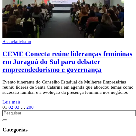
Associativismo
CEME Conecta reúne lideranças femininas
em Jaraguá do Sul para debater
empreendedorismo e governança
Evento itinerante do Conselho Estadual de Mulheres Empresárias
reuniu líderes de Santa Catarina em agenda que abordou temas como
sucessão familiar e a evolução da presença feminina nos negócios
Leia mais
01
02
03
…
200
Categorias