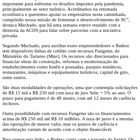
importante para enfrentar os desafios impostos pela pandemia,
principalmente ao setor turístico. Acreditamos na retomada
econômica e queremos apoiar os empresários nesta caminhada,
cumprindo nossa missão de fomentar o desenvolvimento de SC”,
destaca Machado, que há uma semana esteve reunido com a
diretoria da ACIJS para falar sobre parcerias com a iniciativa
privada.
Segundo Machado, para auxiliar esses empreendedores o Badesc
tem disponíveis linhas de crédito com recursos Fungetur, do
Ministério do Turismo (Mtur). Os recursos são direcionados para
financiar obras de construção, reformas e modernização de
estabelecimentos como hotéis e pousadas, parques temáticos,
restaurantes, máquinas e equipamentos turísticos, capital de giro,
entre outros.
São duas modalidades de operações, uma que contempla solicitações
de R$ 15 mil a R$ 250 mil com taxa de juro Selic + 5% ao ano. O
prazo para pagamento é de 48 meses, com até 12 meses de carência
inclusos.
Outra possibilidade com recursos Fungetur são os financiamentos
acima de R$ 250 mil até R$ 10 milhões. A taxa de juros é a mesma
das operações de menor valor, mas os prazos de carência e
amortização variam de acordo com o objeto financiável.
Para operar esta linha, o Badesc conta com a parceria da Santur. Os