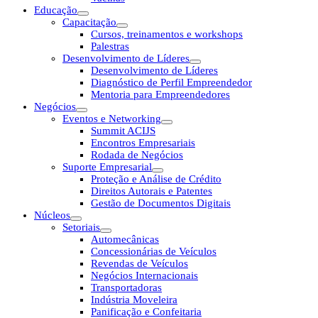
Educação
Capacitação
Cursos, treinamentos e workshops
Palestras
Desenvolvimento de Líderes
Desenvolvimento de Líderes
Diagnóstico de Perfil Empreendedor
Mentoria para Empreendedores
Negócios
Eventos e Networking
Summit ACIJS
Encontros Empresariais
Rodada de Negócios
Suporte Empresarial
Proteção e Análise de Crédito
Direitos Autorais e Patentes
Gestão de Documentos Digitais
Núcleos
Setoriais
Automecânicas
Concessionárias de Veículos
Revendas de Veículos
Negócios Internacionais
Transportadoras
Indústria Moveleira
Panificação e Confeitaria