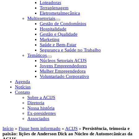
Loteadoras
Terraplenagem
Eletrometalmecânica
Multissetoriais
Gestão de Condomínios
Hospitalidade
Gestão e Qualidade
Marketing
Saúde e Bem-Estar
Segurança e Saúde no Trabalho
Temáticos
Núcleos Setoriais ACIJS
Jovens Empreendedores
Mulher Empreendedora
Voluntariado Corporativo
Agenda
Notícias
Contato
Sobre a ACIJS
Diretoria
Nossa história
Ex-presidentes
Associados
Início
»
Fique bem informado
»
ACIJS
»
Persistência, teimosia e
paixão: lições de Anderson Dick ao Núcleo de Automecânicas da