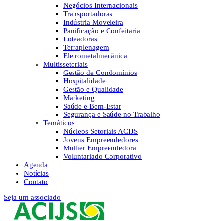
Negócios Internacionais
Transportadoras
Indústria Moveleira
Panificação e Confeitaria
Loteadoras
Terraplenagem
Eletrometalmecânica
Multissetoriais
Gestão de Condomínios
Hospitalidade
Gestão e Qualidade
Marketing
Saúde e Bem-Estar
Segurança e Saúde no Trabalho
Temáticos
Núcleos Setoriais ACIJS
Jovens Empreendedores
Mulher Empreendedora
Voluntariado Corporativo
Agenda
Notícias
Contato
Seja um associado