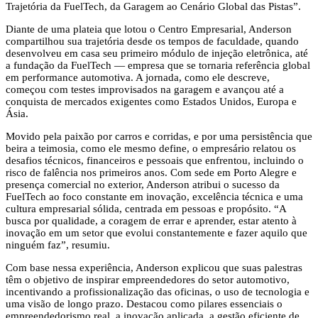
Trajetória da FuelTech, da Garagem ao Cenário Global das Pistas”.
Diante de uma plateia que lotou o Centro Empresarial, Anderson
compartilhou sua trajetória desde os tempos de faculdade, quando
desenvolveu em casa seu primeiro módulo de injeção eletrônica, até
a fundação da FuelTech — empresa que se tornaria referência global
em performance automotiva. A jornada, como ele descreve,
começou com testes improvisados na garagem e avançou até a
conquista de mercados exigentes como Estados Unidos, Europa e
Ásia.
Movido pela paixão por carros e corridas, e por uma persistência que
beira a teimosia, como ele mesmo define, o empresário relatou os
desafios técnicos, financeiros e pessoais que enfrentou, incluindo o
risco de falência nos primeiros anos. Com sede em Porto Alegre e
presença comercial no exterior, Anderson atribui o sucesso da
FuelTech ao foco constante em inovação, excelência técnica e uma
cultura empresarial sólida, centrada em pessoas e propósito. “A
busca por qualidade, a coragem de errar e aprender, estar atento à
inovação em um setor que evolui constantemente e fazer aquilo que
ninguém faz”, resumiu.
Com base nessa experiência, Anderson explicou que suas palestras
têm o objetivo de inspirar empreendedores do setor automotivo,
incentivando a profissionalização das oficinas, o uso de tecnologia e
uma visão de longo prazo. Destacou como pilares essenciais o
empreendedorismo real, a inovação aplicada, a gestão eficiente de