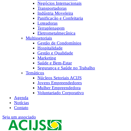
Negócios Internacionais
Transportadoras
Indústria Moveleira
Panificação e Confeitaria
Loteadoras
Terraplenagem
Eletrometalmecânica
Multissetoriais
Gestão de Condomínios
Hospitalidade
Gestão e Qualidade
Marketing
Saúde e Bem-Estar
Segurança e Saúde no Trabalho
Temáticos
Núcleos Setoriais ACIJS
Jovens Empreendedores
Mulher Empreendedora
Voluntariado Corporativo
Agenda
Notícias
Contato
Seja um associado