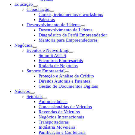
Educação
Capacitação
Cursos, treinamentos e workshops
Palestras
Desenvolvimento de Líderes
Desenvolvimento de Líderes
Diagnóstico de Perfil Empreendedor
Mentoria para Empreendedores
Negócios
Eventos e Networking
Summit ACIJS
Encontros Empresariais
Rodada de Negócios
Suporte Empresarial
Proteção e Análise de Crédito
Direitos Autorais e Patentes
Gestão de Documentos Digitais
Núcleos
Setoriais
Automecânicas
Concessionárias de Veículos
Revendas de Veículos
Negócios Internacionais
Transportadoras
Indústria Moveleira
Panificação e Confeitaria