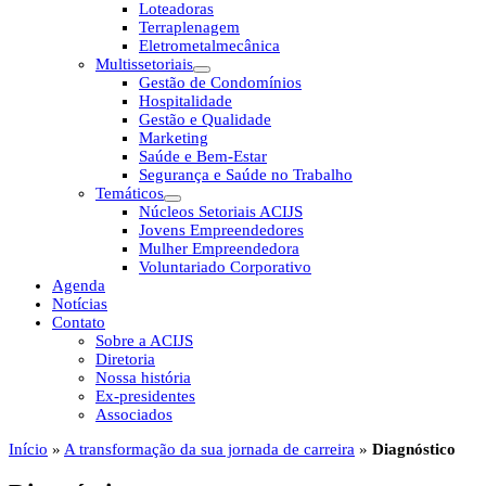
Loteadoras
Terraplenagem
Eletrometalmecânica
Multissetoriais
Gestão de Condomínios
Hospitalidade
Gestão e Qualidade
Marketing
Saúde e Bem-Estar
Segurança e Saúde no Trabalho
Temáticos
Núcleos Setoriais ACIJS
Jovens Empreendedores
Mulher Empreendedora
Voluntariado Corporativo
Agenda
Notícias
Contato
Sobre a ACIJS
Diretoria
Nossa história
Ex-presidentes
Associados
Início
»
A transformação da sua jornada de carreira
»
Diagnóstico