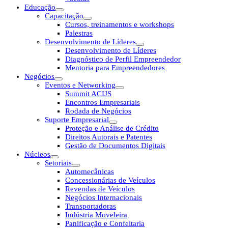
Educação
Capacitação
Cursos, treinamentos e workshops
Palestras
Desenvolvimento de Líderes
Desenvolvimento de Líderes
Diagnóstico de Perfil Empreendedor
Mentoria para Empreendedores
Negócios
Eventos e Networking
Summit ACIJS
Encontros Empresariais
Rodada de Negócios
Suporte Empresarial
Proteção e Análise de Crédito
Direitos Autorais e Patentes
Gestão de Documentos Digitais
Núcleos
Setoriais
Automecânicas
Concessionárias de Veículos
Revendas de Veículos
Negócios Internacionais
Transportadoras
Indústria Moveleira
Panificação e Confeitaria