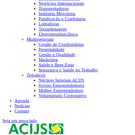
Negócios Internacionais
Transportadoras
Indústria Moveleira
Panificação e Confeitaria
Loteadoras
Terraplenagem
Eletrometalmecânica
Multissetoriais
Gestão de Condomínios
Hospitalidade
Gestão e Qualidade
Marketing
Saúde e Bem-Estar
Segurança e Saúde no Trabalho
Temáticos
Núcleos Setoriais ACIJS
Jovens Empreendedores
Mulher Empreendedora
Voluntariado Corporativo
Agenda
Notícias
Contato
Seja um associado