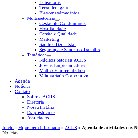
Loteadoras
Terraplenagem
Eletrometalmecânica
Multissetoriais
Gestão de Condomínios
Hospitalidade
Gestão e Qualidade
Marketing
Saúde e Bem-Estar
Segurança e Saúde no Trabalho
Temáticos
Núcleos Setoriais ACIJS
Jovens Empreendedores
Mulher Empreendedora
Voluntariado Corporativo
Agenda
Notícias
Contato
Sobre a ACIJS
Diretoria
Nossa história
Ex-presidentes
Associados
Início
»
Fique bem informado
»
ACIJS
»
Agenda de atividades dos N
Notícias