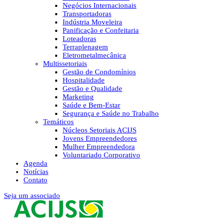
Negócios Internacionais
Transportadoras
Indústria Moveleira
Panificação e Confeitaria
Loteadoras
Terraplenagem
Eletrometalmecânica
Multissetoriais
Gestão de Condomínios
Hospitalidade
Gestão e Qualidade
Marketing
Saúde e Bem-Estar
Segurança e Saúde no Trabalho
Temáticos
Núcleos Setoriais ACIJS
Jovens Empreendedores
Mulher Empreendedora
Voluntariado Corporativo
Agenda
Notícias
Contato
Seja um associado