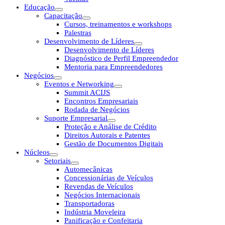
Educação
Capacitação
Cursos, treinamentos e workshops
Palestras
Desenvolvimento de Líderes
Desenvolvimento de Líderes
Diagnóstico de Perfil Empreendedor
Mentoria para Empreendedores
Negócios
Eventos e Networking
Summit ACIJS
Encontros Empresariais
Rodada de Negócios
Suporte Empresarial
Proteção e Análise de Crédito
Direitos Autorais e Patentes
Gestão de Documentos Digitais
Núcleos
Setoriais
Automecânicas
Concessionárias de Veículos
Revendas de Veículos
Negócios Internacionais
Transportadoras
Indústria Moveleira
Panificação e Confeitaria