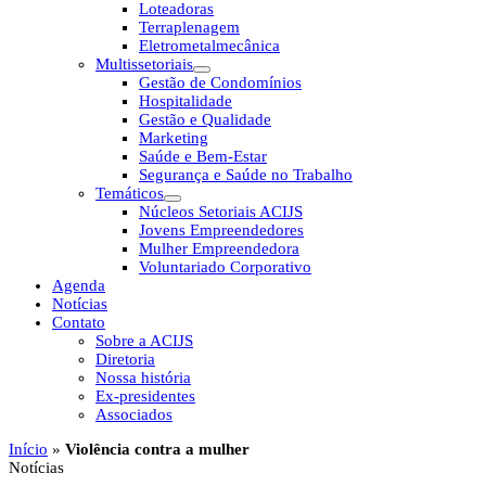
Loteadoras
Terraplenagem
Eletrometalmecânica
Multissetoriais
Gestão de Condomínios
Hospitalidade
Gestão e Qualidade
Marketing
Saúde e Bem-Estar
Segurança e Saúde no Trabalho
Temáticos
Núcleos Setoriais ACIJS
Jovens Empreendedores
Mulher Empreendedora
Voluntariado Corporativo
Agenda
Notícias
Contato
Sobre a ACIJS
Diretoria
Nossa história
Ex-presidentes
Associados
Início
»
Violência contra a mulher
Notícias