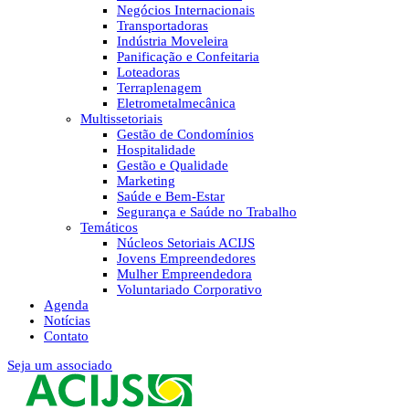
Negócios Internacionais
Transportadoras
Indústria Moveleira
Panificação e Confeitaria
Loteadoras
Terraplenagem
Eletrometalmecânica
Multissetoriais
Gestão de Condomínios
Hospitalidade
Gestão e Qualidade
Marketing
Saúde e Bem-Estar
Segurança e Saúde no Trabalho
Temáticos
Núcleos Setoriais ACIJS
Jovens Empreendedores
Mulher Empreendedora
Voluntariado Corporativo
Agenda
Notícias
Contato
Seja um associado