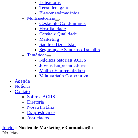
Loteadoras
Terraplenagem
Eletrometalmecânica
Multissetoriais
Gestão de Condomínios
Hospitalidade
Gestão e Qualidade
Marketing
Saúde e Bem-Estar
Segurança e Saúde no Trabalho
Temáticos
Núcleos Setoriais ACIJS
Jovens Empreendedores
Mulher Empreendedora
Voluntariado Corporativo
Agenda
Notícias
Contato
Sobre a ACIJS
Diretoria
Nossa história
Ex-presidentes
Associados
Início
»
Núcleo de Marketing e Comunicação
Notícias