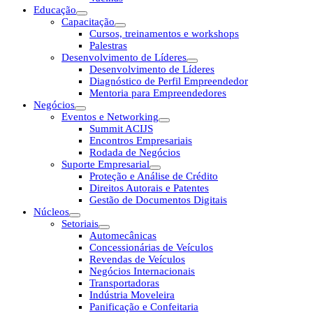
Educação
Capacitação
Cursos, treinamentos e workshops
Palestras
Desenvolvimento de Líderes
Desenvolvimento de Líderes
Diagnóstico de Perfil Empreendedor
Mentoria para Empreendedores
Negócios
Eventos e Networking
Summit ACIJS
Encontros Empresariais
Rodada de Negócios
Suporte Empresarial
Proteção e Análise de Crédito
Direitos Autorais e Patentes
Gestão de Documentos Digitais
Núcleos
Setoriais
Automecânicas
Concessionárias de Veículos
Revendas de Veículos
Negócios Internacionais
Transportadoras
Indústria Moveleira
Panificação e Confeitaria