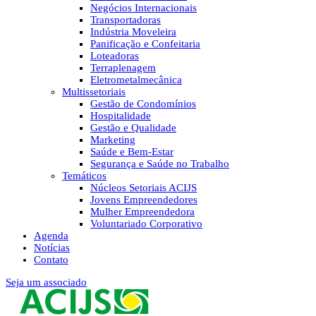
Negócios Internacionais
Transportadoras
Indústria Moveleira
Panificação e Confeitaria
Loteadoras
Terraplenagem
Eletrometalmecânica
Multissetoriais
Gestão de Condomínios
Hospitalidade
Gestão e Qualidade
Marketing
Saúde e Bem-Estar
Segurança e Saúde no Trabalho
Temáticos
Núcleos Setoriais ACIJS
Jovens Empreendedores
Mulher Empreendedora
Voluntariado Corporativo
Agenda
Notícias
Contato
Seja um associado