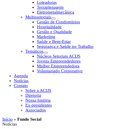
Loteadoras
Terraplenagem
Eletrometalmecânica
Multissetoriais
Gestão de Condomínios
Hospitalidade
Gestão e Qualidade
Marketing
Saúde e Bem-Estar
Segurança e Saúde no Trabalho
Temáticos
Núcleos Setoriais ACIJS
Jovens Empreendedores
Mulher Empreendedora
Voluntariado Corporativo
Agenda
Notícias
Contato
Sobre a ACIJS
Diretoria
Nossa história
Ex-presidentes
Associados
Início
»
Fundo Social
Notícias