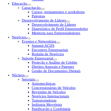
Educação
Capacitação
Cursos, treinamentos e workshops
Palestras
Desenvolvimento de Líderes
Desenvolvimento de Líderes
Diagnóstico de Perfil Empreendedor
Mentoria para Empreendedores
Negócios
Eventos e Networking
Summit ACIJS
Encontros Empresariais
Rodada de Negócios
Suporte Empresarial
Proteção e Análise de Crédito
Direitos Autorais e Patentes
Gestão de Documentos Digitais
Núcleos
Setoriais
Automecânicas
Concessionárias de Veículos
Revendas de Veículos
Negócios Internacionais
Transportadoras
Indústria Moveleira
Panificação e Confeitaria