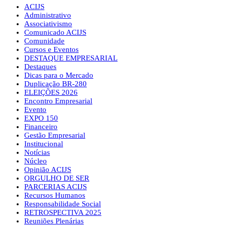
ACIJS
Administrativo
Associativismo
Comunicado ACIJS
Comunidade
Cursos e Eventos
DESTAQUE EMPRESARIAL
Destaques
Dicas para o Mercado
Duplicação BR-280
ELEIÇÕES 2026
Encontro Empresarial
Evento
EXPO 150
Financeiro
Gestão Empresarial
Institucional
Notícias
Núcleo
Opinião ACIJS
ORGULHO DE SER
PARCERIAS ACIJS
Recursos Humanos
Responsabilidade Social
RETROSPECTIVA 2025
Reuniões Plenárias