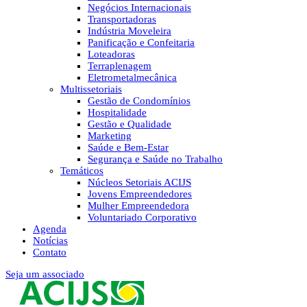
Negócios Internacionais
Transportadoras
Indústria Moveleira
Panificação e Confeitaria
Loteadoras
Terraplenagem
Eletrometalmecânica
Multissetoriais
Gestão de Condomínios
Hospitalidade
Gestão e Qualidade
Marketing
Saúde e Bem-Estar
Segurança e Saúde no Trabalho
Temáticos
Núcleos Setoriais ACIJS
Jovens Empreendedores
Mulher Empreendedora
Voluntariado Corporativo
Agenda
Notícias
Contato
Seja um associado