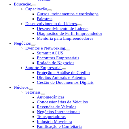
Educação
Capacitação
Cursos, treinamentos e workshops
Palestras
Desenvolvimento de Líderes
Desenvolvimento de Líderes
Diagnóstico de Perfil Empreendedor
Mentoria para Empreendedores
Negócios
Eventos e Networking
Summit ACIJS
Encontros Empresariais
Rodada de Negócios
Suporte Empresarial
Proteção e Análise de Crédito
Direitos Autorais e Patentes
Gestão de Documentos Digitais
Núcleos
Setoriais
Automecânicas
Concessionárias de Veículos
Revendas de Veículos
Negócios Internacionais
Transportadoras
Indústria Moveleira
Panificação e Confeitaria