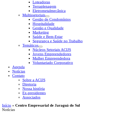
Loteadoras
Terraplenagem
Eletrometalmecânica
Multissetoriais
Gestão de Condomínios
Hospitalidade
Gestão e Qualidade
Marketing
Saúde e Bem-Estar
Segurança e Saúde no Trabalho
Temáticos
Núcleos Setoriais ACIJS
Jovens Empreendedores
Mulher Empreendedora
Voluntariado Corporativo
Agenda
Notícias
Contato
Sobre a ACIJS
Diretoria
Nossa história
Ex-presidentes
Associados
Início
»
Centro Empresarial de Jaraguá do Sul
Notícias