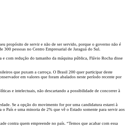
eu propósito de servir e não de ser servido, porque o governo não é
 de 300 pessoas no Centro Empresarial de Jaraguá do Sul.
a e com redução do tamanho da máquina pública, Flávio Rocha disse
leiros que puxam a carroça. O Brasil 200 quer participar deste
conservador em valores que foram abalados neste período recente por
ticas e intelectuais, não descartando a possibilidade de concorrer à
iedade. Se a opção do movimento for por uma candidatura estarei à
a o País e uma minoria de 2% que vê o Estado somente para servir aos
lidade contra quem empreende no país. “Temos que acabar com essa