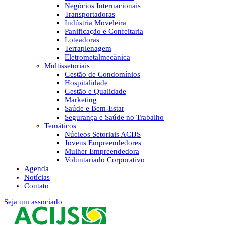
Negócios Internacionais
Transportadoras
Indústria Moveleira
Panificação e Confeitaria
Loteadoras
Terraplenagem
Eletrometalmecânica
Multissetoriais
Gestão de Condomínios
Hospitalidade
Gestão e Qualidade
Marketing
Saúde e Bem-Estar
Segurança e Saúde no Trabalho
Temáticos
Núcleos Setoriais ACIJS
Jovens Empreendedores
Mulher Empreendedora
Voluntariado Corporativo
Agenda
Notícias
Contato
Seja um associado