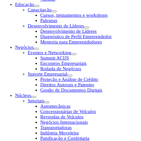
Educação
Capacitação
Cursos, treinamentos e workshops
Palestras
Desenvolvimento de Líderes
Desenvolvimento de Líderes
Diagnóstico de Perfil Empreendedor
Mentoria para Empreendedores
Negócios
Eventos e Networking
Summit ACIJS
Encontros Empresariais
Rodada de Negócios
Suporte Empresarial
Proteção e Análise de Crédito
Direitos Autorais e Patentes
Gestão de Documentos Digitais
Núcleos
Setoriais
Automecânicas
Concessionárias de Veículos
Revendas de Veículos
Negócios Internacionais
Transportadoras
Indústria Moveleira
Panificação e Confeitaria