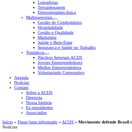
Loteadoras
Terraplenagem
Eletrometalmecânica
Multissetoriais
Gestão de Condomínios
Hospitalidade
Gestão e Qualidade
Marketing
Saúde e Bem-Estar
Segurança e Saúde no Trabalho
Temáticos
Núcleos Setoriais ACIJS
Jovens Empreendedores
Mulher Empreendedora
Voluntariado Corporativo
Agenda
Notícias
Contato
Sobre a ACIJS
Diretoria
Nossa história
Ex-presidentes
Associados
Início
»
Fique bem informado
»
ACIJS
»
Movimento defende Brasil 
Notícias