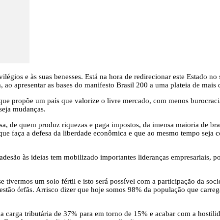
égios e às suas benesses. Está na hora de redirecionar este Estado no s
a, ao apresentar as bases do manifesto Brasil 200 a uma plateia de mais
que propõe um país que valorize o livre mercado, com menos burocraci
seja mudanças.
, de quem produz riquezas e paga impostos, da imensa maioria de brasi
l que faça a defesa da liberdade econômica e que ao mesmo tempo seja 
esão às ideias tem mobilizado importantes lideranças empresariais, polí
tivermos um solo fértil e isto será possível com a participação da soc
 estão órfãs. Arrisco dizer que hoje somos 98% da população que carreg
r a carga tributária de 37% para em torno de 15% e acabar com a hosti