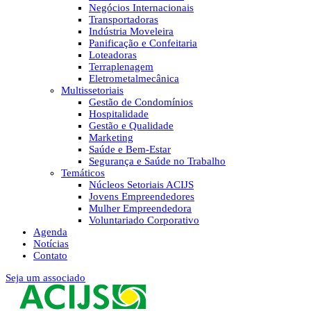
Negócios Internacionais
Transportadoras
Indústria Moveleira
Panificação e Confeitaria
Loteadoras
Terraplenagem
Eletrometalmecânica
Multissetoriais
Gestão de Condomínios
Hospitalidade
Gestão e Qualidade
Marketing
Saúde e Bem-Estar
Segurança e Saúde no Trabalho
Temáticos
Núcleos Setoriais ACIJS
Jovens Empreendedores
Mulher Empreendedora
Voluntariado Corporativo
Agenda
Notícias
Contato
Seja um associado