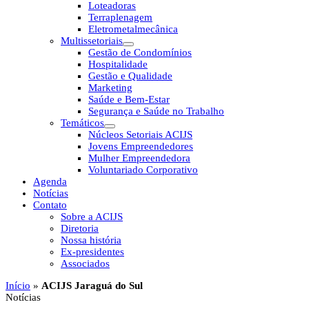
Loteadoras
Terraplenagem
Eletrometalmecânica
Multissetoriais
Gestão de Condomínios
Hospitalidade
Gestão e Qualidade
Marketing
Saúde e Bem-Estar
Segurança e Saúde no Trabalho
Temáticos
Núcleos Setoriais ACIJS
Jovens Empreendedores
Mulher Empreendedora
Voluntariado Corporativo
Agenda
Notícias
Contato
Sobre a ACIJS
Diretoria
Nossa história
Ex-presidentes
Associados
Início
»
ACIJS Jaraguá do Sul
Notícias