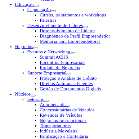
Educação
Capacitação
Cursos, treinamentos e workshops
Palestras
Desenvolvimento de Líderes
Desenvolvimento de Líderes
Diagnóstico de Perfil Empreendedor
Mentoria para Empreendedores
Negócios
Eventos e Networking
Summit ACIJS
Encontros Empresariais
Rodada de Negócios
Suporte Empresarial
Proteção e Análise de Crédito
Direitos Autorais e Patentes
Gestão de Documentos Digitais
Núcleos
Setoriais
Automecânicas
Concessionárias de Veículos
Revendas de Veículos
Negócios Internacionais
Transportadoras
Indústria Moveleira
Panificação e Confeitaria