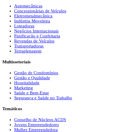
Automecânicas
Concessionárias de Veículos
Eletrometalmecânica
Indústria Moveleira
Loteadoras
Negócios Internacionais
Panificação e Confeitaria
Revendas de Veículos
Transportadoras
Terraplenagem
Multissetoriais
Gestão de Condomínios
Gestão e Qualidade
Hospitalidade
Marketing
Saúde e Bem-Estar
Segurança e Saúde no Trabalho
Temáticos
Conselho de Núcleos ACIJS
Jovens Empreendedores
Mulher Empreendedora