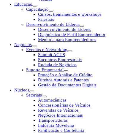
Educação
Capacitação
Cursos, treinamentos e workshops
Palestras
Desenvolvimento de Líderes
Desenvolvimento de Líderes
Diagnóstico de Perfil Empreendedor
Mentoria para Empreendedores
Negócios
Eventos e Networking
Summit ACIJS
Encontros Empresariais
Rodada de Negócios
Suporte Empresarial
Proteção e Análise de Crédito
Direitos Autorais e Patentes
Gestão de Documentos Digitais
Núcleos
Setoriais
Automecânicas
Concessionárias de Veículos
Revendas de Veículos
Negócios Internacionais
Transportadoras
Indústria Moveleira
Panificação e Confeitaria