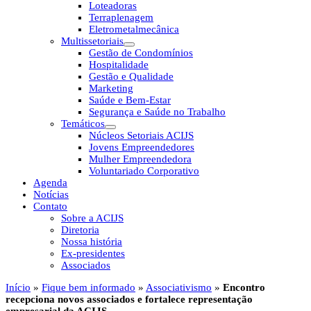
Loteadoras
Terraplenagem
Eletrometalmecânica
Multissetoriais
Gestão de Condomínios
Hospitalidade
Gestão e Qualidade
Marketing
Saúde e Bem-Estar
Segurança e Saúde no Trabalho
Temáticos
Núcleos Setoriais ACIJS
Jovens Empreendedores
Mulher Empreendedora
Voluntariado Corporativo
Agenda
Notícias
Contato
Sobre a ACIJS
Diretoria
Nossa história
Ex-presidentes
Associados
Início
»
Fique bem informado
»
Associativismo
»
Encontro
recepciona novos associados e fortalece representação