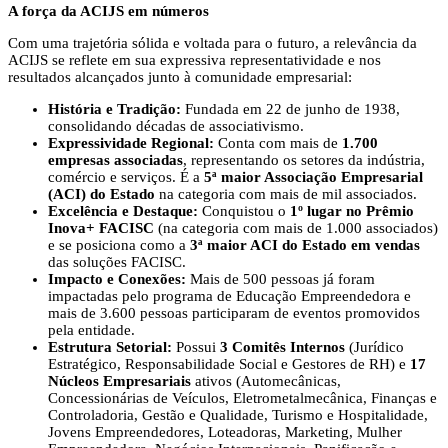
A força da ACIJS em números
Com uma trajetória sólida e voltada para o futuro, a relevância da
ACIJS se reflete em sua expressiva representatividade e nos
resultados alcançados junto à comunidade empresarial:
História e Tradição:
Fundada em 22 de junho de 1938,
consolidando décadas de associativismo.
Expressividade Regional:
Conta com mais de
1.700
empresas associadas
, representando os setores da indústria,
comércio e serviços. É a
5ª maior Associação Empresarial
(ACI) do Estado
na categoria com mais de mil associados.
Excelência e Destaque:
Conquistou o
1º lugar no Prêmio
Inova+ FACISC
(na categoria com mais de 1.000 associados)
e se posiciona como a
3ª maior ACI do Estado em vendas
das soluções FACISC.
Impacto e Conexões:
Mais de 500 pessoas já foram
impactadas pelo programa de Educação Empreendedora e
mais de 3.600 pessoas participaram de eventos promovidos
pela entidade.
Estrutura Setorial:
Possui
3 Comitês Internos
(Jurídico
Estratégico, Responsabilidade Social e Gestores de RH) e
17
Núcleos Empresariais
ativos (Automecânicas,
Concessionárias de Veículos, Eletrometalmecânica, Finanças e
Controladoria, Gestão e Qualidade, Turismo e Hospitalidade,
Jovens Empreendedores, Loteadoras, Marketing, Mulher