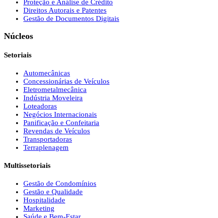
Proteção e Análise de Crédito
Direitos Autorais e Patentes
Gestão de Documentos Digitais
Núcleos
Setoriais
Automecânicas
Concessionárias de Veículos
Eletrometalmecânica
Indústria Moveleira
Loteadoras
Negócios Internacionais
Panificação e Confeitaria
Revendas de Veículos
Transportadoras
Terraplenagem
Multissetoriais
Gestão de Condomínios
Gestão e Qualidade
Hospitalidade
Marketing
Saúde e Bem-Estar