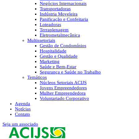
Negócios Internacionais
Transportadoras
Indústria Moveleira
Panificação e Confeitaria
Loteadoras
Terraplenagem
Eletrometalmecânica
Multissetoriais
Gestão de Condomínios
Hospitalidade
Gestão e Qualidade
Marketing
Saúde e Bem-Estar
Segurança e Saúde no Trabalho
Temáticos
Núcleos Setoriais ACIJS
Jovens Empreendedores
Mulher Empreendedora
Voluntariado Corporativo
Agenda
Notícias
Contato
Seja um associado