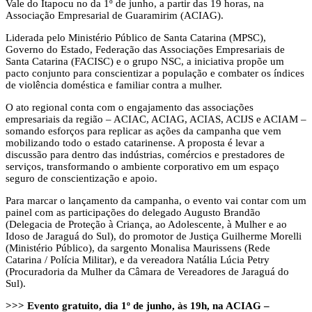
Vale do Itapocu no da 1º de junho, a partir das 19 horas, na
Associação Empresarial de Guaramirim (ACIAG).
Liderada pelo Ministério Público de Santa Catarina (MPSC),
Governo do Estado, Federação das Associações Empresariais de
Santa Catarina (FACISC) e o grupo NSC, a iniciativa propõe um
pacto conjunto para conscientizar a população e combater os índices
de violência doméstica e familiar contra a mulher.
O ato regional conta com o engajamento das associações
empresariais da região – ACIAC, ACIAG, ACIAS, ACIJS e ACIAM –
somando esforços para replicar as ações da campanha que vem
mobilizando todo o estado catarinense. A proposta é levar a
discussão para dentro das indústrias, comércios e prestadores de
serviços, transformando o ambiente corporativo em um espaço
seguro de conscientização e apoio.
Para marcar o lançamento da campanha, o evento vai contar com um
painel com as participações do delegado Augusto Brandão
(Delegacia de Proteção à Criança, ao Adolescente, à Mulher e ao
Idoso de Jaraguá do Sul), do promotor de Justiça Guilherme Morelli
(Ministério Público), da sargento Monalisa Maurissens (Rede
Catarina / Polícia Militar), e da vereadora Natália Lúcia Petry
(Procuradoria da Mulher da Câmara de Vereadores de Jaraguá do
Sul).
>>> Evento gratuito, dia 1º de junho, às 19h, na ACIAG –