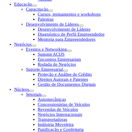
Educação
Capacitação
Cursos, treinamentos e workshops
Palestras
Desenvolvimento de Líderes
Desenvolvimento de Líderes
Diagnóstico de Perfil Empreendedor
Mentoria para Empreendedores
Negócios
Eventos e Networking
Summit ACIJS
Encontros Empresariais
Rodada de Negócios
Suporte Empresarial
Proteção e Análise de Crédito
Direitos Autorais e Patentes
Gestão de Documentos Digitais
Núcleos
Setoriais
Automecânicas
Concessionárias de Veículos
Revendas de Veículos
Negócios Internacionais
Transportadoras
Indústria Moveleira
Panificação e Confeitaria