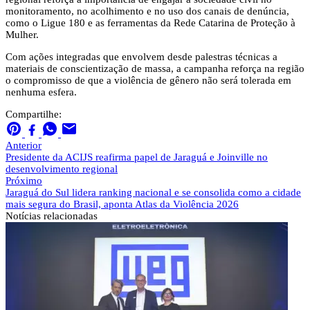
monitoramento, no acolhimento e no uso dos canais de denúncia,
como o Ligue 180 e as ferramentas da Rede Catarina de Proteção à
Mulher.
Com ações integradas que envolvem desde palestras técnicas a
materiais de conscientização de massa, a campanha reforça na região
o compromisso de que a violência de gênero não será tolerada em
nenhuma esfera.
Compartilhe:
Anterior
Presidente da ACIJS reafirma papel de Jaraguá e Joinville no
desenvolvimento regional
Próximo
Jaraguá do Sul lidera ranking nacional e se consolida como a cidade
mais segura do Brasil, aponta Atlas da Violência 2026
Notícias
relacionadas