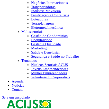
Negócios Internacionais
Transportadoras
Indústria Moveleira
Panificação e Confeitaria
Loteadoras
Terraplenagem
Eletrometalmecânica
Multissetoriais
Gestão de Condomínios
Hospitalidade
Gestão e Qualidade
Marketing
Saúde e Bem-Estar
Segurança e Saúde no Trabalho
Temáticos
Núcleos Setoriais ACIJS
Jovens Empreendedores
Mulher Empreendedora
Voluntariado Corporativo
Agenda
Notícias
Contato
Seja um associado