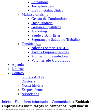
Loteadoras
Terraplenagem
Eletrometalmecânica
Multissetoriais
Gestão de Condomínios
Hospitalidade
Gestão e Qualidade
Marketing
Saúde e Bem-Estar
Segurança e Saúde no Trabalho
Temáticos
Núcleos Setoriais ACIJS
Jovens Empreendedores
Mulher Empreendedora
Voluntariado Corporativo
Agenda
Notícias
Contato
Sobre a ACIJS
Diretoria
Nossa história
Ex-presidentes
Associados
Início
»
Fique bem informado
»
Comunidade
»
Entidades
empresariais unem forças na campanha ‘Aqui não’ de