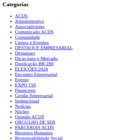
Categorias
ACIJS
Administrativo
Associativismo
Comunicado ACIJS
Comunidade
Cursos e Eventos
DESTAQUE EMPRESARIAL
Destaques
Dicas para o Mercado
Duplicação BR-280
ELEIÇÕES 2026
Encontro Empresarial
Evento
EXPO 150
Financeiro
Gestão Empresarial
Institucional
Notícias
Núcleo
Opinião ACIJS
ORGULHO DE SER
PARCERIAS ACIJS
Recursos Humanos
Responsabilidade Social