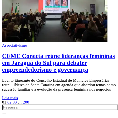
Associativismo
CEME Conecta reúne lideranças femininas
em Jaraguá do Sul para debater
empreendedorismo e governança
Evento itinerante do Conselho Estadual de Mulheres Empresárias
reuniu líderes de Santa Catarina em agenda que abordou temas como
sucessão familiar e a evolução da presença feminina nos negócios
Leia mais
01
02
03
…
200