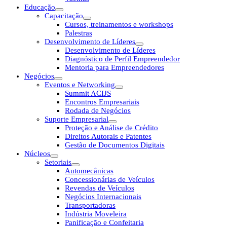
Educação
Capacitação
Cursos, treinamentos e workshops
Palestras
Desenvolvimento de Líderes
Desenvolvimento de Líderes
Diagnóstico de Perfil Empreendedor
Mentoria para Empreendedores
Negócios
Eventos e Networking
Summit ACIJS
Encontros Empresariais
Rodada de Negócios
Suporte Empresarial
Proteção e Análise de Crédito
Direitos Autorais e Patentes
Gestão de Documentos Digitais
Núcleos
Setoriais
Automecânicas
Concessionárias de Veículos
Revendas de Veículos
Negócios Internacionais
Transportadoras
Indústria Moveleira
Panificação e Confeitaria