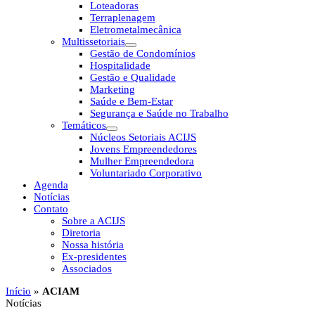
Loteadoras
Terraplenagem
Eletrometalmecânica
Multissetoriais
Gestão de Condomínios
Hospitalidade
Gestão e Qualidade
Marketing
Saúde e Bem-Estar
Segurança e Saúde no Trabalho
Temáticos
Núcleos Setoriais ACIJS
Jovens Empreendedores
Mulher Empreendedora
Voluntariado Corporativo
Agenda
Notícias
Contato
Sobre a ACIJS
Diretoria
Nossa história
Ex-presidentes
Associados
Início
»
ACIAM
Notícias