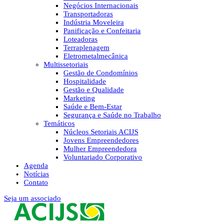
Negócios Internacionais
Transportadoras
Indústria Moveleira
Panificação e Confeitaria
Loteadoras
Terraplenagem
Eletrometalmecânica
Multissetoriais
Gestão de Condomínios
Hospitalidade
Gestão e Qualidade
Marketing
Saúde e Bem-Estar
Segurança e Saúde no Trabalho
Temáticos
Núcleos Setoriais ACIJS
Jovens Empreendedores
Mulher Empreendedora
Voluntariado Corporativo
Agenda
Notícias
Contato
Seja um associado