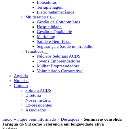
Loteadoras
Terraplenagem
Eletrometalmecânica
Multissetoriais
Gestão de Condomínios
Hospitalidade
Gestão e Qualidade
Marketing
Saúde e Bem-Estar
Segurança e Saúde no Trabalho
Temáticos
Núcleos Setoriais ACIJS
Jovens Empreendedores
Mulher Empreendedora
Voluntariado Corporativo
Agenda
Notícias
Contato
Sobre a ACIJS
Diretoria
Nossa história
Ex-presidentes
Associados
Início
»
Fique bem informado
»
Destaques
»
Seminário consolida
Jaraguá do Sul como referência em longevidade ativa