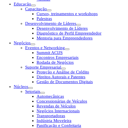
Educação
Capacitação
Cursos, treinamentos e workshops
Palestras
Desenvolvimento de Líderes
Desenvolvimento de Líderes
Diagnóstico de Perfil Empreendedor
Mentoria para Empreendedores
Negócios
Eventos e Networking
Summit ACIJS
Encontros Empresariais
Rodada de Negócios
Suporte Empresarial
Proteção e Análise de Crédito
Direitos Autorais e Patentes
Gestão de Documentos Digitais
Núcleos
Setoriais
Automecânicas
Concessionárias de Veículos
Revendas de Veículos
Negócios Internacionais
Transportadoras
Indústria Moveleira
Panificação e Confeitaria