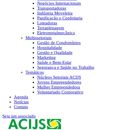
Negócios Internacionais
Transportadoras
Indústria Moveleira
Panificação e Confeitaria
Loteadoras
Terraplenagem
Eletrometalmecânica
Multissetoriais
Gestão de Condomínios
Hospitalidade
Gestão e Qualidade
Marketing
Saúde e Bem-Estar
Segurança e Saúde no Trabalho
Temáticos
Núcleos Setoriais ACIJS
Jovens Empreendedores
Mulher Empreendedora
Voluntariado Corporativo
Agenda
Notícias
Contato
Seja um associado