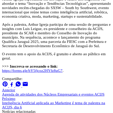
abordar o tema “Inovação e Tendências Tecnológicas”, apresentando
novidades recém-chegadas do SXSW – South by Southwest, evento
internacional que reúne temas como inteligência artificial, robótica,
economia criativa, moda, marketing, startups e sustentabilidade.
Após a palestra, Arthur Igreja participa de uma sessão de perguntas e
insights com Luis Leigue, ex-presidente e conselheiro da ACIJS,
presidente da SCAR e membro do Conselho de Inovação do
município. Na sequência, acontece o lançamento do programa
Qualifica Jaraguá 2025, uma parceria da FIESC com a Prefeitura e
Secretaria de Desenvolvimento Econômico de Jaraguá do Sul.
O evento tem o apoio da ACIJS, é gratuito e aberto ao público em
geral.
>>> Inscreva-se acessando o link:
https://forms.gle/bY5fjcoz2HYfz8uG7
.
Compartilhe:
Anterior
Agenda de atividades dos Núcleos Empresariais e eventos ACIJS
Próximo
Inteligência Artificial aplicada ao Marketing é tema de palestra na
ACIJS, dia 6
Notícias
relacionadas