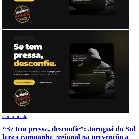
Comunidade
“Se tem pressa, desconfie”: Jaraguá do Sul
lança campanha regional na prevenção a