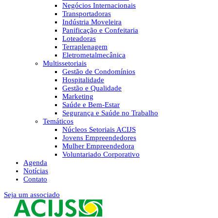
Negócios Internacionais
Transportadoras
Indústria Moveleira
Panificação e Confeitaria
Loteadoras
Terraplenagem
Eletrometalmecânica
Multissetoriais
Gestão de Condomínios
Hospitalidade
Gestão e Qualidade
Marketing
Saúde e Bem-Estar
Segurança e Saúde no Trabalho
Temáticos
Núcleos Setoriais ACIJS
Jovens Empreendedores
Mulher Empreendedora
Voluntariado Corporativo
Agenda
Notícias
Contato
Seja um associado