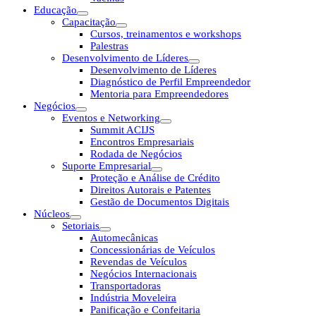
Educação
Capacitação
Cursos, treinamentos e workshops
Palestras
Desenvolvimento de Líderes
Desenvolvimento de Líderes
Diagnóstico de Perfil Empreendedor
Mentoria para Empreendedores
Negócios
Eventos e Networking
Summit ACIJS
Encontros Empresariais
Rodada de Negócios
Suporte Empresarial
Proteção e Análise de Crédito
Direitos Autorais e Patentes
Gestão de Documentos Digitais
Núcleos
Setoriais
Automecânicas
Concessionárias de Veículos
Revendas de Veículos
Negócios Internacionais
Transportadoras
Indústria Moveleira
Panificação e Confeitaria