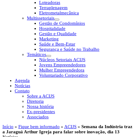
Loteadoras
Terraplenagem
Eletrometalmecânica
Multissetoriais
Gestão de Condomínios
Hospitalidade
Gestão e Qualidade
Marketing
Saúde e Bem-Estar
Segurança e Saúde no Trabalho
Temáticos
Núcleos Setoriais ACIJS
Jovens Empreendedores
Mulher Empreendedora
Voluntariado Corporativo
Agenda
Notícias
Contato
Sobre a ACIJS
Diretoria
Nossa história
Ex-presidentes
Associados
Início
»
Fique bem informado
»
ACIJS
»
Semana da Indústria traz
a Jaraguá Arthur Igreja para falar sobre inovação, dia 13