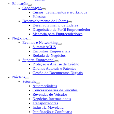
Educação
Capacitação
Cursos, treinamentos e workshops
Palestras
Desenvolvimento de Líderes
Desenvolvimento de Líderes
Diagnóstico de Perfil Empreendedor
Mentoria para Empreendedores
Negócios
Eventos e Networking
Summit ACIJS
Encontros Empresariais
Rodada de Negócios
Suporte Empresarial
Proteção e Análise de Crédito
Direitos Autorais e Patentes
Gestão de Documentos Digitais
Núcleos
Setoriais
Automecânicas
Concessionárias de Veículos
Revendas de Veículos
Negócios Internacionais
Transportadoras
Indústria Moveleira
Panificação e Confeitaria