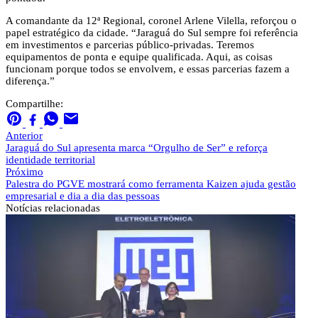
A comandante da 12ª Regional, coronel Arlene Vilella, reforçou o
papel estratégico da cidade. “Jaraguá do Sul sempre foi referência
em investimentos e parcerias público-privadas. Teremos
equipamentos de ponta e equipe qualificada. Aqui, as coisas
funcionam porque todos se envolvem, e essas parcerias fazem a
diferença.”
Compartilhe:
Anterior
Jaraguá do Sul apresenta marca “Orgulho de Ser” e reforça
identidade territorial
Próximo
Palestra do PGVE mostrará como ferramenta Kaizen ajuda gestão
empresarial e dia a dia das pessoas
Notícias
relacionadas