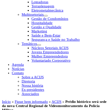
Loteadoras
Terraplenagem
Eletrometalmecânica
Multissetoriais
Gestão de Condomínios
Hospitalidade
Gestão e Qualidade
Marketing
Saúde e Bem-Estar
Segurança e Saúde no Trabalho
Temáticos
Núcleos Setoriais ACIJS
Jovens Empreendedores
Mulher Empreendedora
Voluntariado Corporativo
Agenda
Notícias
Contato
Sobre a ACIJS
Diretoria
Nossa história
Ex-presidentes
Associados
Início
»
Fique bem informado
»
ACIJS
»
Prédio histórico será sede
da nova Central Regional de Videomonitoramento da Polícia