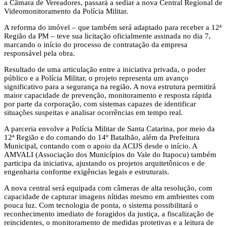
a Câmara de Vereadores, passará a sediar a nova Central Regional de
Videomonitoramento da Polícia Militar.
A reforma do imóvel – que também será adaptado para receber a 12ª
Região da PM – teve sua licitação oficialmente assinada no dia 7,
marcando o início do processo de contratação da empresa
responsável pela obra.
Resultado de uma articulação entre a iniciativa privada, o poder
público e a Polícia Militar, o projeto representa um avanço
significativo para a segurança na região. A nova estrutura permitirá
maior capacidade de prevenção, monitoramento e resposta rápida
por parte da corporação, com sistemas capazes de identificar
situações suspeitas e analisar ocorrências em tempo real.
A parceria envolve a Polícia Militar de Santa Catarina, por meio da
12ª Região e do comando do 14º Batalhão, além da Prefeitura
Municipal, contando com o apoio da ACIJS desde o início. A
AMVALI (Associação dos Municípios do Vale do Itapocu) também
participa da iniciativa, ajustando os projetos arquitetônicos e de
engenharia conforme exigências legais e estruturais.
A nova central será equipada com câmeras de alta resolução, com
capacidade de capturar imagens nítidas mesmo em ambientes com
pouca luz. Com tecnologia de ponta, o sistema possibilitará o
reconhecimento imediato de foragidos da justiça, a fiscalização de
reincidentes, o monitoramento de medidas protetivas e a leitura de