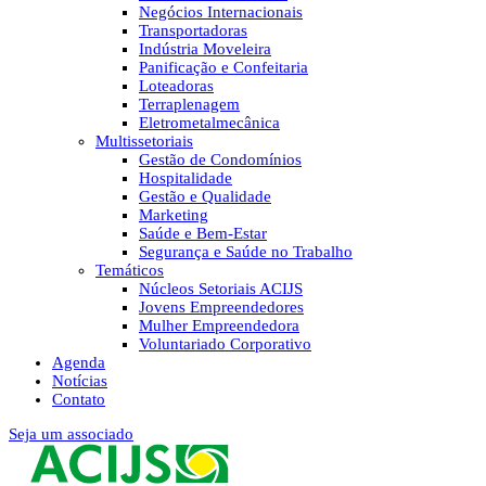
Negócios Internacionais
Transportadoras
Indústria Moveleira
Panificação e Confeitaria
Loteadoras
Terraplenagem
Eletrometalmecânica
Multissetoriais
Gestão de Condomínios
Hospitalidade
Gestão e Qualidade
Marketing
Saúde e Bem-Estar
Segurança e Saúde no Trabalho
Temáticos
Núcleos Setoriais ACIJS
Jovens Empreendedores
Mulher Empreendedora
Voluntariado Corporativo
Agenda
Notícias
Contato
Seja um associado