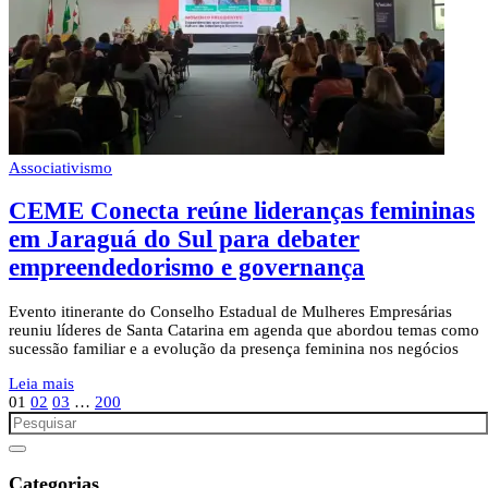
Associativismo
CEME Conecta reúne lideranças femininas
em Jaraguá do Sul para debater
empreendedorismo e governança
Evento itinerante do Conselho Estadual de Mulheres Empresárias
reuniu líderes de Santa Catarina em agenda que abordou temas como
sucessão familiar e a evolução da presença feminina nos negócios
Leia mais
01
02
03
…
200
Categorias