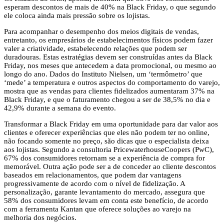
esperam descontos de mais de 40% na Black Friday, o que segundo
ele coloca ainda mais pressão sobre os lojistas.
Para acompanhar o desempenho dos meios digitais de vendas,
entretanto, os empresários de estabelecimentos físicos podem fazer
valer a criatividade, estabelecendo relações que podem ser
duradouras. Estas estratégias devem ser construídas antes da Black
Friday, nos meses que antecedem a data promocional, ou mesmo ao
longo do ano. Dados do Instituto Nielsen, um ‘termômetro’ que
‘mede’ a temperatura e outros aspectos do comportamento do varejo,
mostra que as vendas para clientes fidelizados aumentaram 37% na
Black Friday, e que o faturamento chegou a ser de 38,5% no dia e
42,9% durante a semana do evento.
Transformar a Black Friday em uma oportunidade para dar valor aos
clientes e oferecer experiências que eles não podem ter no online,
não focando somente no preço, são dicas que o especialista deixa
aos lojistas. Segundo a consultoria PricewaterhouseCoopers (PwC),
67% dos consumidores retornam se a experiência de compra for
memorável. Outra ação pode ser a de conceder ao cliente descontos
baseados em relacionamentos, que podem dar vantagens
progressivamente de acordo com o nível de fidelização. A
personalização, garante levantamento do mercado, assegura que
58% dos consumidores levam em conta este benefício, de acordo
com a ferramenta Kantan que oferece soluções ao varejo na
melhoria dos negócios.