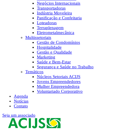
Negócios Internacionais
Transportadoras
Indústria Moveleira
Panificação e Confeitaria
Loteadoras
Terraplenagem
Eletrometalmecânica
Multissetoriais
Gestão de Condomínios
Hospitalidade
Gestão e Qualidade
Marketing
Saúde e Bem-Estar
Segurança e Saúde no Trabalho
Temáticos
Núcleos Setoriais ACIJS
Jovens Empreendedores
Mulher Empreendedora
Voluntariado Corporativo
Agenda
Notícias
Contato
Seja um associado