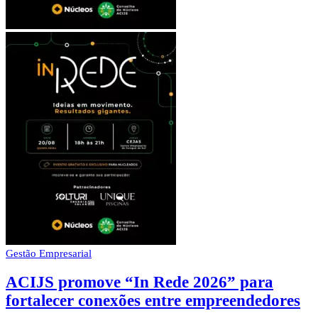
Gestão Empresarial
ACIJS promove “In Rede 2026” para
fortalecer conexões entre empreendedores