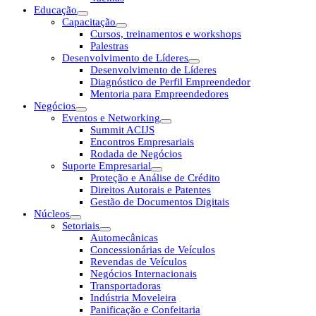
Educação
Capacitação
Cursos, treinamentos e workshops
Palestras
Desenvolvimento de Líderes
Desenvolvimento de Líderes
Diagnóstico de Perfil Empreendedor
Mentoria para Empreendedores
Negócios
Eventos e Networking
Summit ACIJS
Encontros Empresariais
Rodada de Negócios
Suporte Empresarial
Proteção e Análise de Crédito
Direitos Autorais e Patentes
Gestão de Documentos Digitais
Núcleos
Setoriais
Automecânicas
Concessionárias de Veículos
Revendas de Veículos
Negócios Internacionais
Transportadoras
Indústria Moveleira
Panificação e Confeitaria