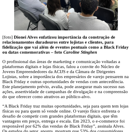
[foto]
Dionei Alves enfatizou importância da construção de
relacionamentos duradouros entre lojistas e clientes, para
fidelização que vai além de eventos pontuais como a Black Friday
ou datas comemorativas – foto
Caroline Stinghen
O profissional das áreas de marketing e comunicação voltadas a
plataformas digitais e lojas físicas, falou a convite do Núcleo de
Jovens Empreendedores da ACIJS e da Câmara de Dirigentes
Lojistas, sobre a importância dos empresários de varejo pensarem na
Black Friday e outras oportunidades de vendas com antecedência.
Este planejamento prévio, avalia, pode assegurar mais sucesso nas
ações, assertividade de campanhas de divulgação e na compreensão
do que oferecer como atrativos ao público-alvo.
“A Black Friday traz muitas oportunidades, seja para quem tem lojas
físicas ou para quem só vende online. O varejo físico enfrenta o
desafio de competir com grandes plataformas digitais, que têm
vantagens em preço, entrega e escala. Em 2023, o e-commerce foi
responsável por 62% das vendas de Black Friday”, assinala Alves.
Os estudos do setor, aponta, mostram que 53% dos consumidores