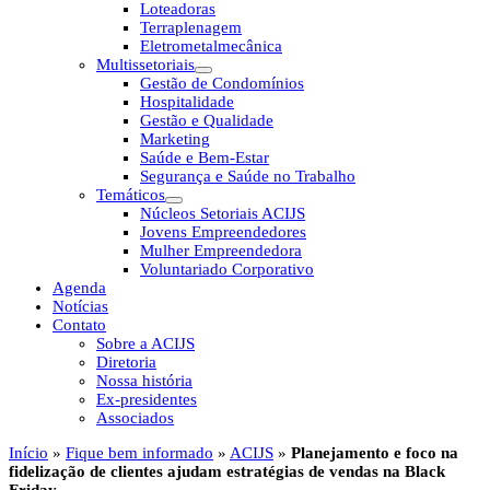
Loteadoras
Terraplenagem
Eletrometalmecânica
Multissetoriais
Gestão de Condomínios
Hospitalidade
Gestão e Qualidade
Marketing
Saúde e Bem-Estar
Segurança e Saúde no Trabalho
Temáticos
Núcleos Setoriais ACIJS
Jovens Empreendedores
Mulher Empreendedora
Voluntariado Corporativo
Agenda
Notícias
Contato
Sobre a ACIJS
Diretoria
Nossa história
Ex-presidentes
Associados
Início
»
Fique bem informado
»
ACIJS
»
Planejamento e foco na
fidelização de clientes ajudam estratégias de vendas na Black