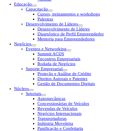
Educação
Capacitação
Cursos, treinamentos e workshops
Palestras
Desenvolvimento de Líderes
Desenvolvimento de Líderes
Diagnóstico de Perfil Empreendedor
Mentoria para Empreendedores
Negócios
Eventos e Networking
Summit ACIJS
Encontros Empresariais
Rodada de Negócios
Suporte Empresarial
Proteção e Análise de Crédito
Direitos Autorais e Patentes
Gestão de Documentos Digitais
Núcleos
Setoriais
Automecânicas
Concessionárias de Veículos
Revendas de Veículos
Negócios Internacionais
Transportadoras
Indústria Moveleira
Panificação e Confeitaria