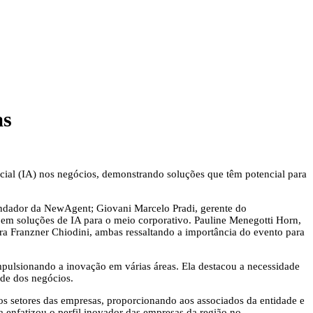
as
ficial (IA) nos negócios, demonstrando soluções que têm potencial para
fundador da NewAgent; Giovani Marcelo Pradi, gerente do
m soluções de IA para o meio corporativo. Pauline Menegotti Horn,
ra Franzner Chiodini, ambas ressaltando a importância do evento para
mpulsionando a inovação em várias áreas. Ela destacou a necessidade
ade dos negócios.
sos setores das empresas, proporcionando aos associados da entidade e
 enfatizou o perfil inovador das empresas da região no