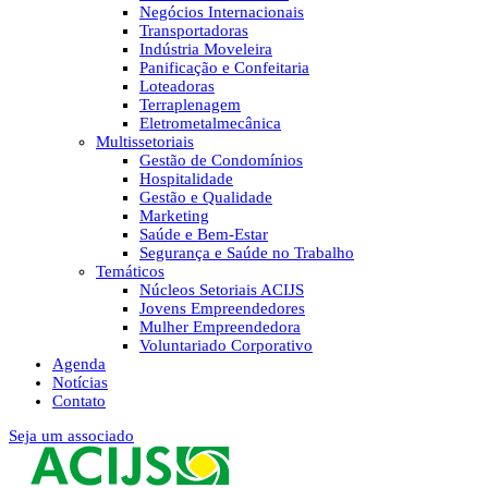
Negócios Internacionais
Transportadoras
Indústria Moveleira
Panificação e Confeitaria
Loteadoras
Terraplenagem
Eletrometalmecânica
Multissetoriais
Gestão de Condomínios
Hospitalidade
Gestão e Qualidade
Marketing
Saúde e Bem-Estar
Segurança e Saúde no Trabalho
Temáticos
Núcleos Setoriais ACIJS
Jovens Empreendedores
Mulher Empreendedora
Voluntariado Corporativo
Agenda
Notícias
Contato
Seja um associado