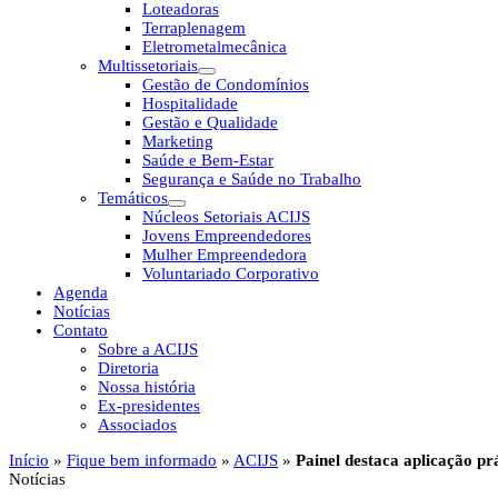
Loteadoras
Terraplenagem
Eletrometalmecânica
Multissetoriais
Gestão de Condomínios
Hospitalidade
Gestão e Qualidade
Marketing
Saúde e Bem-Estar
Segurança e Saúde no Trabalho
Temáticos
Núcleos Setoriais ACIJS
Jovens Empreendedores
Mulher Empreendedora
Voluntariado Corporativo
Agenda
Notícias
Contato
Sobre a ACIJS
Diretoria
Nossa história
Ex-presidentes
Associados
Início
»
Fique bem informado
»
ACIJS
»
Painel destaca aplicação prá
Notícias