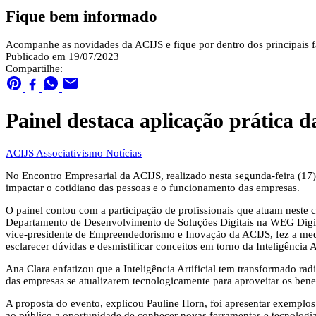
Fique bem informado
Acompanhe as novidades da ACIJS e fique por dentro dos principais fa
Publicado em 19/07/2023
Compartilhe:
Painel destaca aplicação prática da
ACIJS
Associativismo
Notícias
No Encontro Empresarial da ACIJS, realizado nesta segunda-feira (17),
impactar o cotidiano das pessoas e o funcionamento das empresas.
O painel contou com a participação de profissionais que atuam neste
Departamento de Desenvolvimento de Soluções Digitais na WEG Digita
vice-presidente de Empreendedorismo e Inovação da ACIJS, fez a medi
esclarecer dúvidas e desmistificar conceitos em torno da Inteligência Ar
Ana Clara enfatizou que a Inteligência Artificial tem transformado r
das empresas se atualizarem tecnologicamente para aproveitar os benef
A proposta do evento, explicou Pauline Horn, foi apresentar exemplos 
ao público a oportunidade de conhecer novas ferramentas e tecnologia