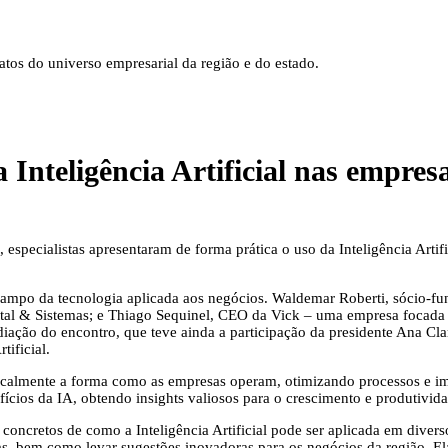
tos do universo empresarial da região e do estado.
 Inteligência Artificial nas empres
 especialistas apresentaram de forma prática o uso da Inteligência Arti
 campo da tecnologia aplicada aos negócios. Waldemar Roberti, sócio-
l & Sistemas; e Thiago Sequinel, CEO da Vick – uma empresa focada e
ação do encontro, que teve ainda a participação da presidente Ana Cla
tificial.
adicalmente a forma como as empresas operam, otimizando processos e i
ícios da IA, obtendo insights valiosos para o crescimento e produtivid
concretos de como a Inteligência Artificial pode ser aplicada em diver
s, bem como levar sugestões inovadoras para os negócios da região. Ela