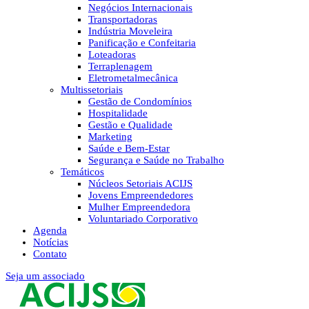
Negócios Internacionais
Transportadoras
Indústria Moveleira
Panificação e Confeitaria
Loteadoras
Terraplenagem
Eletrometalmecânica
Multissetoriais
Gestão de Condomínios
Hospitalidade
Gestão e Qualidade
Marketing
Saúde e Bem-Estar
Segurança e Saúde no Trabalho
Temáticos
Núcleos Setoriais ACIJS
Jovens Empreendedores
Mulher Empreendedora
Voluntariado Corporativo
Agenda
Notícias
Contato
Seja um associado