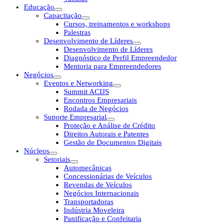
Educação
Capacitação
Cursos, treinamentos e workshops
Palestras
Desenvolvimento de Líderes
Desenvolvimento de Líderes
Diagnóstico de Perfil Empreendedor
Mentoria para Empreendedores
Negócios
Eventos e Networking
Summit ACIJS
Encontros Empresariais
Rodada de Negócios
Suporte Empresarial
Proteção e Análise de Crédito
Direitos Autorais e Patentes
Gestão de Documentos Digitais
Núcleos
Setoriais
Automecânicas
Concessionárias de Veículos
Revendas de Veículos
Negócios Internacionais
Transportadoras
Indústria Moveleira
Panificação e Confeitaria