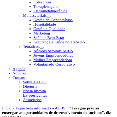
Loteadoras
Terraplenagem
Eletrometalmecânica
Multissetoriais
Gestão de Condomínios
Hospitalidade
Gestão e Qualidade
Marketing
Saúde e Bem-Estar
Segurança e Saúde no Trabalho
Temáticos
Núcleos Setoriais ACIJS
Jovens Empreendedores
Mulher Empreendedora
Voluntariado Corporativo
Agenda
Notícias
Contato
Sobre a ACIJS
Diretoria
Nossa história
Ex-presidentes
Associados
Início
»
Fique bem informado
»
ACIJS
»
“Jaraguá precisa
enxergar as oportunidades de desenvolvimento do turismo”, diz