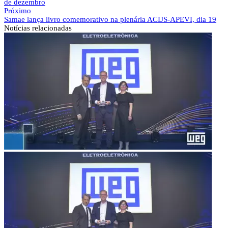
de dezembro
Próximo
Samae lança livro comemorativo na plenária ACIJS-APEVI, dia 19
Notícias
relacionadas