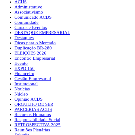
ACIJS
Administrativo
Associativismo
Comunicado ACIJS
Comunidade
Cursos e Eventos
DESTAQUE EMPRESARIAL
Destaques
Dicas para o Mercado
Duplicação BR-280
ELEIÇÕES 2026
Encontro Empresarial
Evento
EXPO 150
Financeiro
Gestão Empresarial
Institucional
Notícias
Núcleo
Opinião ACIJS
ORGULHO DE SER
PARCERIAS ACIJS
Recursos Humanos
Responsabilidade Social
RETROSPECTIVA 2025
Reuniões Plenárias
Solução