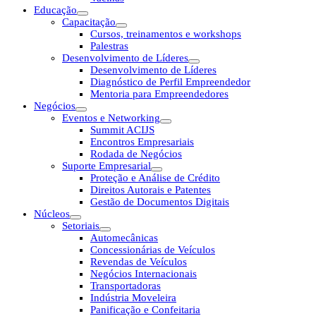
Educação
Capacitação
Cursos, treinamentos e workshops
Palestras
Desenvolvimento de Líderes
Desenvolvimento de Líderes
Diagnóstico de Perfil Empreendedor
Mentoria para Empreendedores
Negócios
Eventos e Networking
Summit ACIJS
Encontros Empresariais
Rodada de Negócios
Suporte Empresarial
Proteção e Análise de Crédito
Direitos Autorais e Patentes
Gestão de Documentos Digitais
Núcleos
Setoriais
Automecânicas
Concessionárias de Veículos
Revendas de Veículos
Negócios Internacionais
Transportadoras
Indústria Moveleira
Panificação e Confeitaria