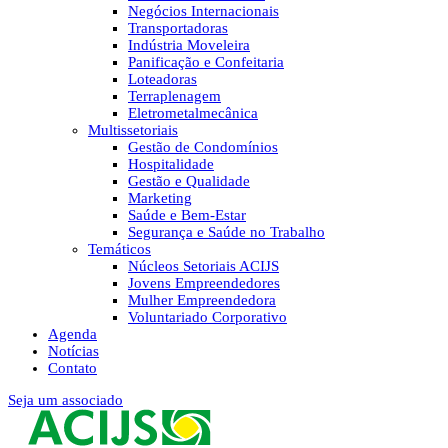
Negócios Internacionais
Transportadoras
Indústria Moveleira
Panificação e Confeitaria
Loteadoras
Terraplenagem
Eletrometalmecânica
Multissetoriais
Gestão de Condomínios
Hospitalidade
Gestão e Qualidade
Marketing
Saúde e Bem-Estar
Segurança e Saúde no Trabalho
Temáticos
Núcleos Setoriais ACIJS
Jovens Empreendedores
Mulher Empreendedora
Voluntariado Corporativo
Agenda
Notícias
Contato
Seja um associado