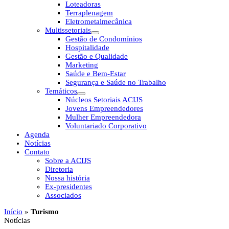
Loteadoras
Terraplenagem
Eletrometalmecânica
Multissetoriais
Gestão de Condomínios
Hospitalidade
Gestão e Qualidade
Marketing
Saúde e Bem-Estar
Segurança e Saúde no Trabalho
Temáticos
Núcleos Setoriais ACIJS
Jovens Empreendedores
Mulher Empreendedora
Voluntariado Corporativo
Agenda
Notícias
Contato
Sobre a ACIJS
Diretoria
Nossa história
Ex-presidentes
Associados
Início
»
Turismo
Notícias