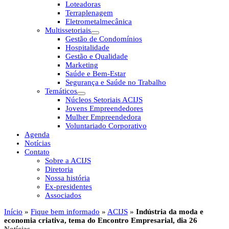
Loteadoras
Terraplenagem
Eletrometalmecânica
Multissetoriais
Gestão de Condomínios
Hospitalidade
Gestão e Qualidade
Marketing
Saúde e Bem-Estar
Segurança e Saúde no Trabalho
Temáticos
Núcleos Setoriais ACIJS
Jovens Empreendedores
Mulher Empreendedora
Voluntariado Corporativo
Agenda
Notícias
Contato
Sobre a ACIJS
Diretoria
Nossa história
Ex-presidentes
Associados
Início
»
Fique bem informado
»
ACIJS
»
Indústria da moda e
economia criativa, tema do Encontro Empresarial, dia 26