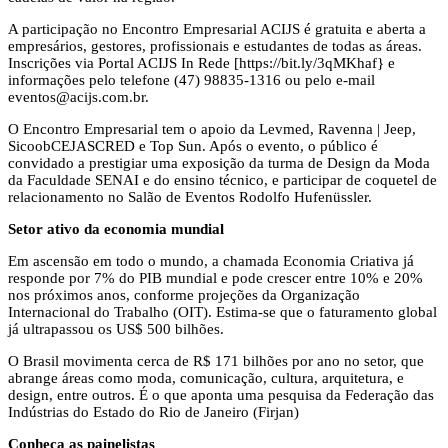
A participação no Encontro Empresarial ACIJS é gratuita e aberta a
empresários, gestores, profissionais e estudantes de todas as áreas.
Inscrições via Portal ACIJS In Rede [https://bit.ly/3qMKhaf} e
informações pelo telefone (47) 98835-1316 ou pelo e-mail
eventos@acijs.com.br
.
O Encontro Empresarial tem o apoio da Levmed, Ravenna | Jeep,
SicoobCEJASCRED e Top Sun. Após o evento, o público é
convidado a prestigiar uma exposição da turma de Design da Moda
da Faculdade SENAI e do ensino técnico, e participar de coquetel de
relacionamento no Salão de Eventos Rodolfo Hufenüssler.
Setor ativo da economia mundial
Em ascensão em todo o mundo, a chamada Economia Criativa já
responde por 7% do PIB mundial e pode crescer entre 10% e 20%
nos próximos anos, conforme projeções da Organização
Internacional do Trabalho (OIT). Estima-se que o faturamento global
já ultrapassou os US$ 500 bilhões.
O Brasil movimenta cerca de R$ 171 bilhões por ano no setor, que
abrange áreas como moda, comunicação, cultura, arquitetura, e
design, entre outros. É o que aponta uma pesquisa da Federação das
Indústrias do Estado do Rio de Janeiro (Firjan)
Conheça as painelistas