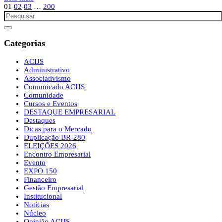
01
02
03
…
200
Categorias
ACIJS
Administrativo
Associativismo
Comunicado ACIJS
Comunidade
Cursos e Eventos
DESTAQUE EMPRESARIAL
Destaques
Dicas para o Mercado
Duplicação BR-280
ELEIÇÕES 2026
Encontro Empresarial
Evento
EXPO 150
Financeiro
Gestão Empresarial
Institucional
Notícias
Núcleo
Opinião ACIJS