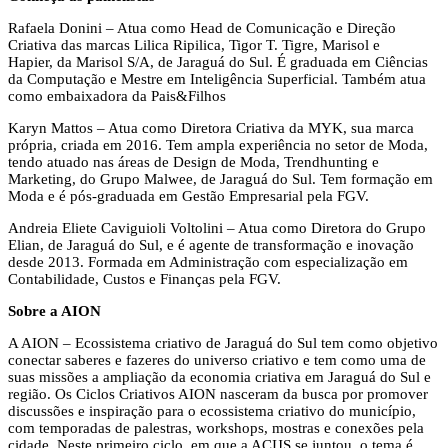
Rafaela Donini – Atua como Head de Comunicação e Direção
Criativa das marcas Lilica Ripilica, Tigor T. Tigre, Marisol e
Hapier, da Marisol S/A, de Jaraguá do Sul. É graduada em Ciências
da Computação e Mestre em Inteligência Superficial. Também atua
como embaixadora da Pais&Filhos
Karyn Mattos – Atua como Diretora Criativa da MYK, sua marca
própria, criada em 2016. Tem ampla experiência no setor de Moda,
tendo atuado nas áreas de Design de Moda, Trendhunting e
Marketing, do Grupo Malwee, de Jaraguá do Sul. Tem formação em
Moda e é pós-graduada em Gestão Empresarial pela FGV.
Andreia Eliete Caviguioli Voltolini – Atua como Diretora do Grupo
Elian, de Jaraguá do Sul, e é agente de transformação e inovação
desde 2013. Formada em Administração com especialização em
Contabilidade, Custos e Finanças pela FGV.
Sobre a AION
A AION – Ecossistema criativo de Jaraguá do Sul tem como objetivo
conectar saberes e fazeres do universo criativo e tem como uma de
suas missões a ampliação da economia criativa em Jaraguá do Sul e
região. Os Ciclos Criativos AION nasceram da busca por promover
discussões e inspiração para o ecossistema criativo do município,
com temporadas de palestras, workshops, mostras e conexões pela
cidade. Neste primeiro ciclo, em que a ACIJS se juntou, o tema é