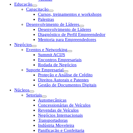
Educação
Capacitação
Cursos, treinamentos e workshops
Palestras
Desenvolvimento de Líderes
Desenvolvimento de Líderes
Diagnóstico de Perfil Empreendedor
Mentoria para Empreendedores
Negócios
Eventos e Networking
Summit ACIJS
Encontros Empresariais
Rodada de Negócios
Suporte Empresarial
Proteção e Análise de Crédito
Direitos Autorais e Patentes
Gestão de Documentos Digitais
Núcleos
Setoriais
Automecânicas
Concessionárias de Veículos
Revendas de Veículos
Negócios Internacionais
Transportadoras
Indústria Moveleira
Panificação e Confeitaria