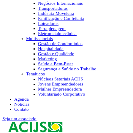
Negócios Internacionais
Transportadoras
Indústria Moveleira
Panificação e Confeitaria
Loteadoras
Terraplenagem
Eletrometalmecânica
Multissetoriais
Gestão de Condomínios
Hospitalidade
Gestão e Qualidade
Marketing
Saúde e Bem-Estar
Segurança e Saúde no Trabalho
Temáticos
Núcleos Setoriais ACIJS
Jovens Empreendedores
Mulher Empreendedora
Voluntariado Corporativo
Agenda
Notícias
Contato
Seja um associado