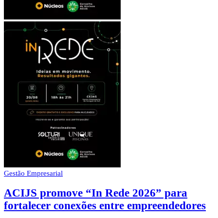
Gestão Empresarial
ACIJS promove “In Rede 2026” para
fortalecer conexões entre empreendedores