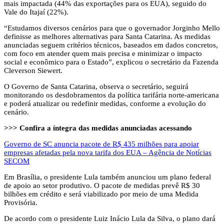
mais impactada (44% das exportações para os EUA), seguido do
Vale do Itajaí (22%).
“Estudamos diversos cenários para que o governador Jorginho Mello
definisse as melhores alternativas para Santa Catarina. As medidas
anunciadas seguem critérios técnicos, baseados em dados concretos,
com foco em atender quem mais precisa e minimizar o impacto
social e econômico para o Estado”, explicou o secretário da Fazenda
Cleverson Siewert.
O Governo de Santa Catarina, observa o secretário, seguirá
monitorando os desdobramentos da política tarifária norte-americana
e poderá atualizar ou redefinir medidas, conforme a evolução do
cenário.
>>> Confira a íntegra das medidas anunciadas acessando
Governo de SC anuncia pacote de R$ 435 milhões para apoiar
empresas afetadas pela nova tarifa dos EUA – Agência de Notícias
SECOM
Em Brasília, o presidente Lula também anunciou um plano federal
de apoio ao setor produtivo. O pacote de medidas prevê R$ 30
bilhões em crédito e será viabilizado por meio de uma Medida
Provisória.
De acordo com o presidente Luiz Inácio Lula da Silva, o plano dará