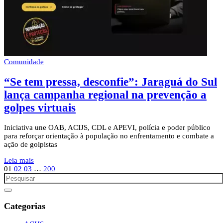
Comunidade
“Se tem pressa, desconfie”: Jaraguá do Sul
lança campanha regional na prevenção a
golpes virtuais
Iniciativa une OAB, ACIJS, CDL e APEVI, polícia e poder público
para reforçar orientação à população no enfrentamento e combate a
ação de golpistas
Leia mais
01
02
03
…
200
Categorias