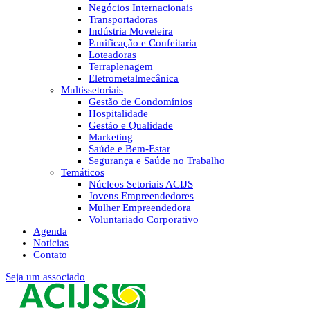
Negócios Internacionais
Transportadoras
Indústria Moveleira
Panificação e Confeitaria
Loteadoras
Terraplenagem
Eletrometalmecânica
Multissetoriais
Gestão de Condomínios
Hospitalidade
Gestão e Qualidade
Marketing
Saúde e Bem-Estar
Segurança e Saúde no Trabalho
Temáticos
Núcleos Setoriais ACIJS
Jovens Empreendedores
Mulher Empreendedora
Voluntariado Corporativo
Agenda
Notícias
Contato
Seja um associado