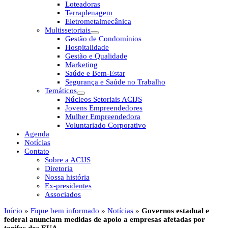
Loteadoras
Terraplenagem
Eletrometalmecânica
Multissetoriais
Gestão de Condomínios
Hospitalidade
Gestão e Qualidade
Marketing
Saúde e Bem-Estar
Segurança e Saúde no Trabalho
Temáticos
Núcleos Setoriais ACIJS
Jovens Empreendedores
Mulher Empreendedora
Voluntariado Corporativo
Agenda
Notícias
Contato
Sobre a ACIJS
Diretoria
Nossa história
Ex-presidentes
Associados
Início
»
Fique bem informado
»
Notícias
»
Governos estadual e
federal anunciam medidas de apoio a empresas afetadas por