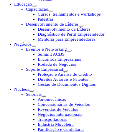
Educação
Capacitação
Cursos, treinamentos e workshops
Palestras
Desenvolvimento de Líderes
Desenvolvimento de Líderes
Diagnóstico de Perfil Empreendedor
Mentoria para Empreendedores
Negócios
Eventos e Networking
Summit ACIJS
Encontros Empresariais
Rodada de Negócios
Suporte Empresarial
Proteção e Análise de Crédito
Direitos Autorais e Patentes
Gestão de Documentos Digitais
Núcleos
Setoriais
Automecânicas
Concessionárias de Veículos
Revendas de Veículos
Negócios Internacionais
Transportadoras
Indústria Moveleira
Panificação e Confeitaria