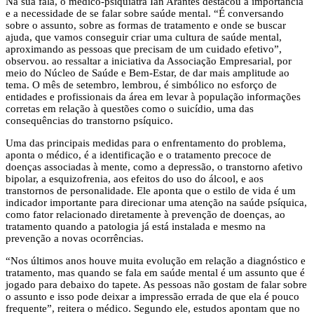
Na sua fala, o médico-psiquiatra Ian Arantes destacou a importância
e a necessidade de se falar sobre saúde mental. “É conversando
sobre o assunto, sobre as formas de tratamento e onde se buscar
ajuda, que vamos conseguir criar uma cultura de saúde mental,
aproximando as pessoas que precisam de um cuidado efetivo”,
observou. ao ressaltar a iniciativa da Associação Empresarial, por
meio do Núcleo de Saúde e Bem-Estar, de dar mais amplitude ao
tema. O mês de setembro, lembrou, é simbólico no esforço de
entidades e profissionais da área em levar à população informações
corretas em relação à questões como o suicídio, uma das
consequências do transtorno psíquico.
Uma das principais medidas para o enfrentamento do problema,
aponta o médico, é a identificação e o tratamento precoce de
doenças associadas à mente, como a depressão, o transtorno afetivo
bipolar, a esquizofrenia, aos efeitos do uso do álcool, e aos
transtornos de personalidade. Ele aponta que o estilo de vida é um
indicador importante para direcionar uma atenção na saúde psíquica,
como fator relacionado diretamente à prevenção de doenças, ao
tratamento quando a patologia já está instalada e mesmo na
prevenção a novas ocorrências.
“Nos últimos anos houve muita evolução em relação a diagnóstico e
tratamento, mas quando se fala em saúde mental é um assunto que é
jogado para debaixo do tapete. As pessoas não gostam de falar sobre
o assunto e isso pode deixar a impressão errada de que ela é pouco
frequente”, reitera o médico. Segundo ele, estudos apontam que no