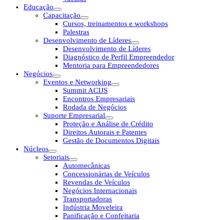
Educação
Capacitação
Cursos, treinamentos e workshops
Palestras
Desenvolvimento de Líderes
Desenvolvimento de Líderes
Diagnóstico de Perfil Empreendedor
Mentoria para Empreendedores
Negócios
Eventos e Networking
Summit ACIJS
Encontros Empresariais
Rodada de Negócios
Suporte Empresarial
Proteção e Análise de Crédito
Direitos Autorais e Patentes
Gestão de Documentos Digitais
Núcleos
Setoriais
Automecânicas
Concessionárias de Veículos
Revendas de Veículos
Negócios Internacionais
Transportadoras
Indústria Moveleira
Panificação e Confeitaria