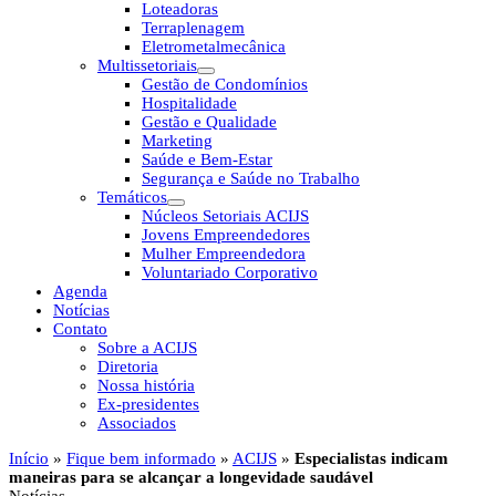
Loteadoras
Terraplenagem
Eletrometalmecânica
Multissetoriais
Gestão de Condomínios
Hospitalidade
Gestão e Qualidade
Marketing
Saúde e Bem-Estar
Segurança e Saúde no Trabalho
Temáticos
Núcleos Setoriais ACIJS
Jovens Empreendedores
Mulher Empreendedora
Voluntariado Corporativo
Agenda
Notícias
Contato
Sobre a ACIJS
Diretoria
Nossa história
Ex-presidentes
Associados
Início
»
Fique bem informado
»
ACIJS
»
Especialistas indicam
maneiras para se alcançar a longevidade saudável