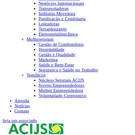
Negócios Internacionais
Transportadoras
Indústria Moveleira
Panificação e Confeitaria
Loteadoras
Terraplenagem
Eletrometalmecânica
Multissetoriais
Gestão de Condomínios
Hospitalidade
Gestão e Qualidade
Marketing
Saúde e Bem-Estar
Segurança e Saúde no Trabalho
Temáticos
Núcleos Setoriais ACIJS
Jovens Empreendedores
Mulher Empreendedora
Voluntariado Corporativo
Agenda
Notícias
Contato
Seja um associado