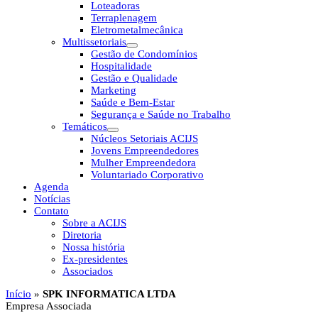
Loteadoras
Terraplenagem
Eletrometalmecânica
Multissetoriais
Gestão de Condomínios
Hospitalidade
Gestão e Qualidade
Marketing
Saúde e Bem-Estar
Segurança e Saúde no Trabalho
Temáticos
Núcleos Setoriais ACIJS
Jovens Empreendedores
Mulher Empreendedora
Voluntariado Corporativo
Agenda
Notícias
Contato
Sobre a ACIJS
Diretoria
Nossa história
Ex-presidentes
Associados
Início
»
SPK INFORMATICA LTDA
Empresa Associada