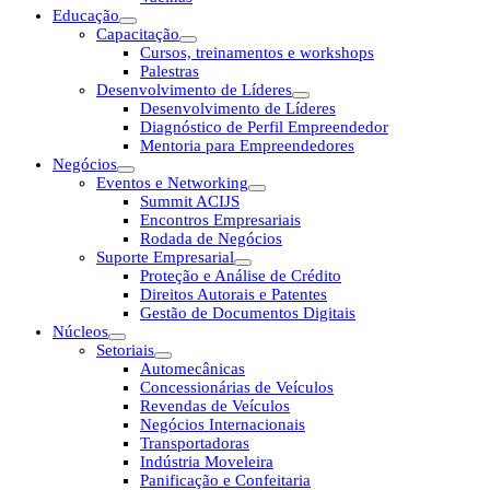
Educação
Capacitação
Cursos, treinamentos e workshops
Palestras
Desenvolvimento de Líderes
Desenvolvimento de Líderes
Diagnóstico de Perfil Empreendedor
Mentoria para Empreendedores
Negócios
Eventos e Networking
Summit ACIJS
Encontros Empresariais
Rodada de Negócios
Suporte Empresarial
Proteção e Análise de Crédito
Direitos Autorais e Patentes
Gestão de Documentos Digitais
Núcleos
Setoriais
Automecânicas
Concessionárias de Veículos
Revendas de Veículos
Negócios Internacionais
Transportadoras
Indústria Moveleira
Panificação e Confeitaria