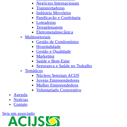
Negócios Internacionais
Transportadoras
Indústria Moveleira
Panificação e Confeitaria
Loteadoras
Terraplenagem
Eletrometalmecânica
Multissetoriais
Gestão de Condomínios
Hospitalidade
Gestão e Qualidade
Marketing
Saúde e Bem-Estar
Segurança e Saúde no Trabalho
Temáticos
Núcleos Setoriais ACIJS
Jovens Empreendedores
Mulher Empreendedora
Voluntariado Corporativo
Agenda
Notícias
Contato
Seja um associado