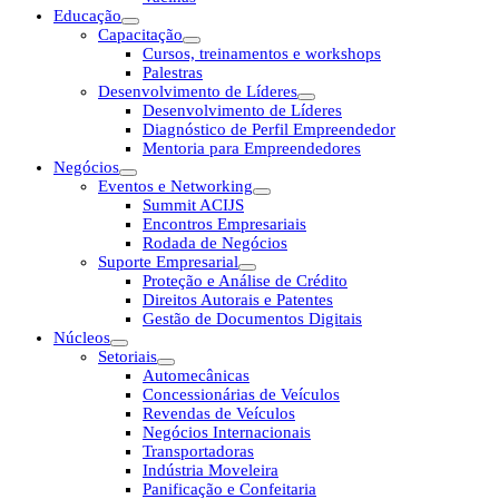
Educação
Capacitação
Cursos, treinamentos e workshops
Palestras
Desenvolvimento de Líderes
Desenvolvimento de Líderes
Diagnóstico de Perfil Empreendedor
Mentoria para Empreendedores
Negócios
Eventos e Networking
Summit ACIJS
Encontros Empresariais
Rodada de Negócios
Suporte Empresarial
Proteção e Análise de Crédito
Direitos Autorais e Patentes
Gestão de Documentos Digitais
Núcleos
Setoriais
Automecânicas
Concessionárias de Veículos
Revendas de Veículos
Negócios Internacionais
Transportadoras
Indústria Moveleira
Panificação e Confeitaria