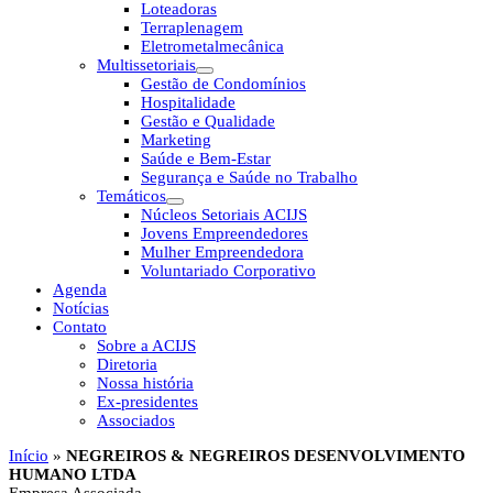
Loteadoras
Terraplenagem
Eletrometalmecânica
Multissetoriais
Gestão de Condomínios
Hospitalidade
Gestão e Qualidade
Marketing
Saúde e Bem-Estar
Segurança e Saúde no Trabalho
Temáticos
Núcleos Setoriais ACIJS
Jovens Empreendedores
Mulher Empreendedora
Voluntariado Corporativo
Agenda
Notícias
Contato
Sobre a ACIJS
Diretoria
Nossa história
Ex-presidentes
Associados
Início
»
NEGREIROS & NEGREIROS DESENVOLVIMENTO
HUMANO LTDA