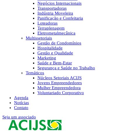
Negócios Internacionais
Transportadoras
Indústria Moveleira
Panificação e Confeitaria
Loteadoras
Terraplenagem
Eletrometalmecânica
Multissetoriais
Gestão de Condomínios
Hospitalidade
Gestão e Qualidade
Marketing
Saúde e Bem-Estar
Segurança e Saúde no Trabalho
Temáticos
Núcleos Setoriais ACIJS
Jovens Empreendedores
Mulher Empreendedora
Voluntariado Corporativo
Agenda
Notícias
Contato
Seja um associado