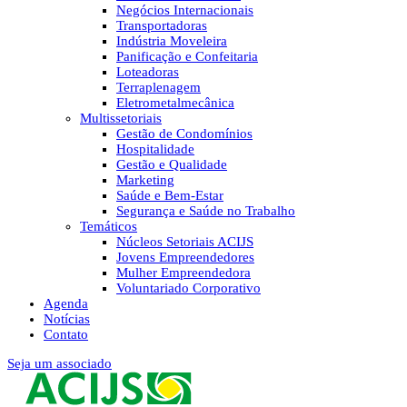
Negócios Internacionais
Transportadoras
Indústria Moveleira
Panificação e Confeitaria
Loteadoras
Terraplenagem
Eletrometalmecânica
Multissetoriais
Gestão de Condomínios
Hospitalidade
Gestão e Qualidade
Marketing
Saúde e Bem-Estar
Segurança e Saúde no Trabalho
Temáticos
Núcleos Setoriais ACIJS
Jovens Empreendedores
Mulher Empreendedora
Voluntariado Corporativo
Agenda
Notícias
Contato
Seja um associado