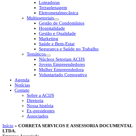
Loteadoras
Terraplenagem
Eletrometalmecânica
Multissetoriais
Gestão de Condomínios
Hospitalidade
Gestão e Qualidade
Marketing
Saúde e Bem-Estar
Segurança e Saúde no Trabalho
Temáticos
Núcleos Setoriais ACIJS
Jovens Empreendedores
Mulher Empreendedora
Voluntariado Corporativo
Agenda
Notícias
Contato
Sobre a ACIJS
Diretoria
Nossa história
Ex-presidentes
Associados
Início
»
CORRETA SERVICOS E ASSESSORIA DOCUMENTAL
LTDA.