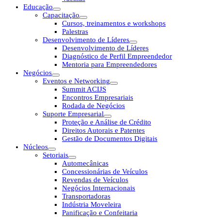
Educação
Capacitação
Cursos, treinamentos e workshops
Palestras
Desenvolvimento de Líderes
Desenvolvimento de Líderes
Diagnóstico de Perfil Empreendedor
Mentoria para Empreendedores
Negócios
Eventos e Networking
Summit ACIJS
Encontros Empresariais
Rodada de Negócios
Suporte Empresarial
Proteção e Análise de Crédito
Direitos Autorais e Patentes
Gestão de Documentos Digitais
Núcleos
Setoriais
Automecânicas
Concessionárias de Veículos
Revendas de Veículos
Negócios Internacionais
Transportadoras
Indústria Moveleira
Panificação e Confeitaria